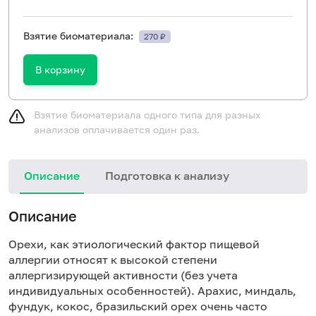
Взятие биоматериала:
270 ₽
В корзину
Взятие биоматериала одного типа для разных
анализов оплачивается один раз.
Описание
Подготовка к анализу
Н
Описание
Орехи, как этиологический фактор пищевой
аллергии относят к высокой степени
аллергизирующей активности (без учета
индивидуальных особенностей). Арахис, миндаль,
фундук, кокос, бразильский орех очень часто