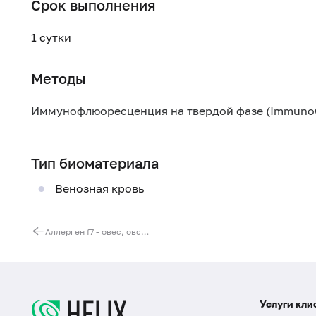
Срок выполнения
1 сутки
Методы
Иммунофлюоресценция на твердой фазе (Immuno
Тип биоматериала
Венозная кровь
Аллерген f7 - овес, овсяная мука, IgE (ImmunoCAP)
Услуги кли