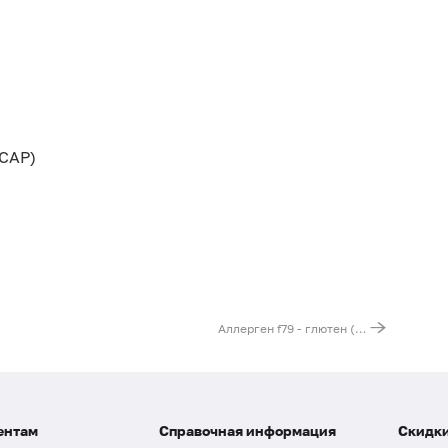
CAP)
Аллерген f79 - глютен (клейковина), IgE (ImmunoCAP)
ентам
Справочная информация
Скидки