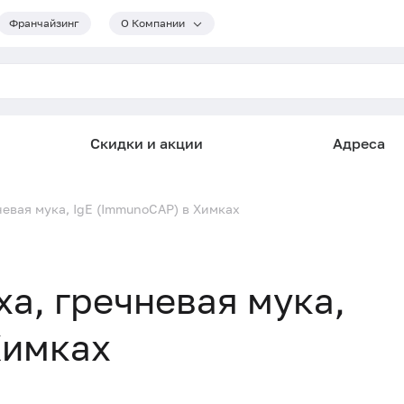
Франчайзинг
О Компании
Скидки и акции
Адреса
чневая мука, IgE (ImmunoCAP) в Химках
ха, гречневая мука,
Химках