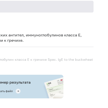
Не кури
ких антител, иммуноглобулинов класса E,
и к гречихе.
лобулин класса Е к гречихе
Spec. IgE to the buckwheat
мер результата
ать файл