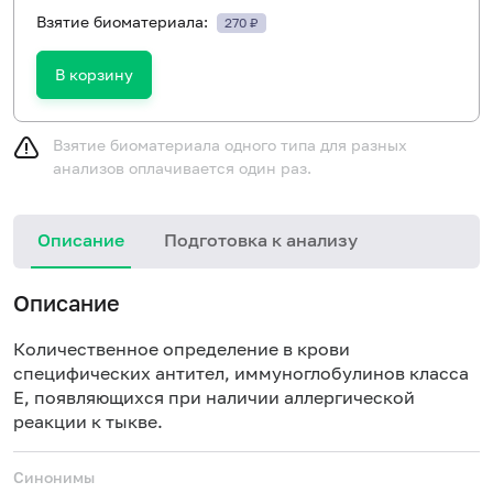
Взятие биоматериала:
270 ₽
В корзину
Взятие биоматериала одного типа для разных
анализов оплачивается один раз.
Описание
Подготовка к анализу
Н
Описание
Количественное определение в крови
специфических антител, иммуноглобулинов класса
E, появляющихся при наличии аллергической
реакции к тыкве.
Синонимы