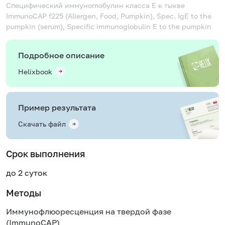
Специфический иммуноглобулин класса Е к тыкве
ImmunoCAP f225 (Allergen, Food, Pumpkin), Spec. IgE to the
pumpkin (serum), Specific immunoglobulin E to the pumpkin
Подробное описание
Helixbook
Пример результата
Скачать файл
Срок выполнения
до 2 суток
Методы
Иммунофлюоресценция на твердой фазе
(ImmunoCAP)