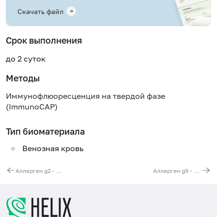
Скачать файл
Срок выполнения
до 2 суток
Методы
Иммунофлюоресценция на твердой фазе
(ImmunoCAP)
Тип биоматериала
Венозная кровь
Аллерген g2 - свинорой пальчатый, IgE (ImmunoCAP)
Аллерген g9 - полевица, IgE (ImmunoCAP)