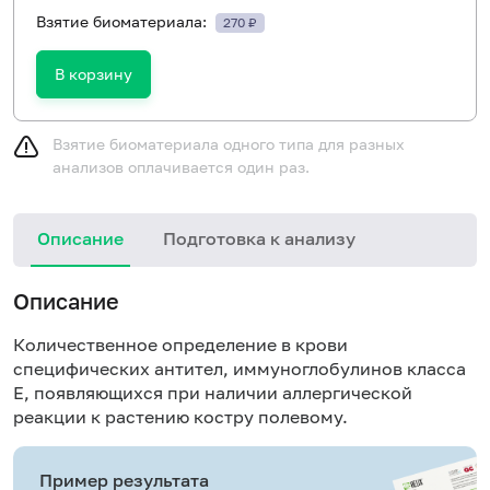
Взятие биоматериала:
270 ₽
В корзину
Взятие биоматериала одного типа для разных
анализов оплачивается один раз.
Описание
Подготовка к анализу
Н
Описание
Количественное определение в крови
специфических антител, иммуноглобулинов класса
E, появляющихся при наличии аллергической
реакции к растению костру полевому.
Пример результата