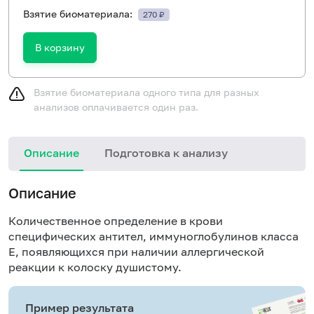
Взятие биоматериала:
270 ₽
В корзину
Взятие биоматериала одного типа для разных
анализов оплачивается один раз.
Описание
Подготовка к анализу
Н
Описание
Количественное определение в крови
специфических антител, иммуноглобулинов класса
E, появляющихся при наличии аллергической
реакции к колоску душистому.
Пример результата