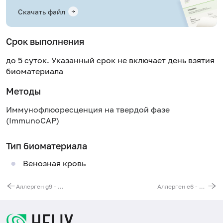
Скачать файл
Срок выполнения
до 5 суток. Указанный срок не включает день взятия
биоматериала
Методы
Иммунофлюоресценция на твердой фазе
(ImmunoCAP)
Тип биоматериала
Венозная кровь
Аллерген g9 - полевица, IgE (ImmunoCAP)
Аллерген e6 - эпителий морской свинки, IgE (ImmunoCAP)