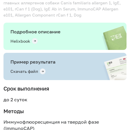
главных аллергенов собаки
Canis familiaris allergen 1, IgE,
e101, rCan f 1 (Dog), IgE Ab in Serum, ImmunoCAP Allergen
e101, Allergen Component rCan f 1, Dog
Подробное описание
Helixbook
Пример результата
Скачать файл
Срок выполнения
до 2 суток
Методы
Иммунофлюоресценция на твердой фазе
(ImmunoCAP)