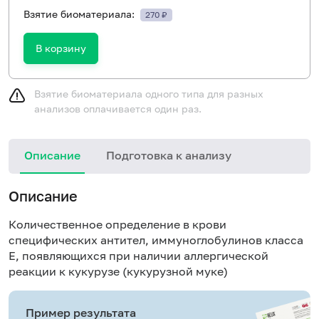
Взятие биоматериала:
270 ₽
В корзину
Взятие биоматериала одного типа для разных
анализов оплачивается один раз.
Описание
Подготовка к анализу
Н
Описание
Количественное определение в крови
специфических антител, иммуноглобулинов класса
E, появляющихся при наличии аллергической
реакции к кукурузе (кукурузной муке)
Пример результата