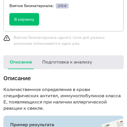
Взятие биоматериала:
270 ₽
В корзину
Взятие биоматериала одного типа для разных
анализов оплачивается один раз.
Описание
Подготовка к анализу
Н
Описание
Количественное определение в крови
специфических антител, иммуноглобулинов класса
E, появляющихся при наличии аллергической
реакции к свекле.
Пример результата