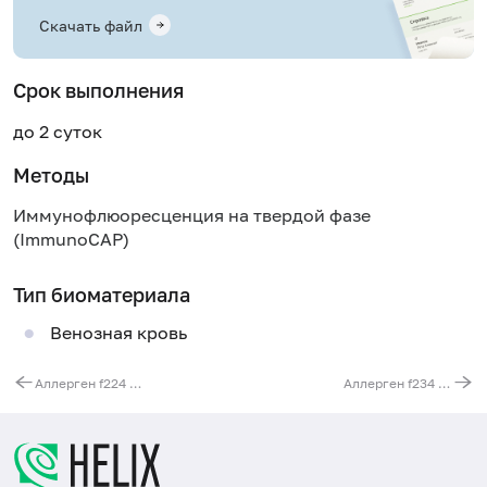
Скачать файл
Срок выполнения
до 2 суток
Методы
Иммунофлюоресценция на твердой фазе
(ImmunoCAP)
Тип биоматериала
Венозная кровь
Аллерген f224 - семена мака, IgE (ImmunoCAP)
Аллерген f234 - ваниль, IgE (ImmunoCAP)