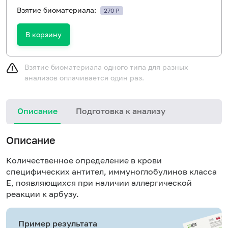
Взятие биоматериала:
270 ₽
В корзину
Взятие биоматериала одного типа для разных
анализов оплачивается один раз.
Описание
Подготовка к анализу
Н
Описание
Количественное определение в крови
специфических антител, иммуноглобулинов класса
E, появляющихся при наличии аллергической
реакции к арбузу.
Пример результата