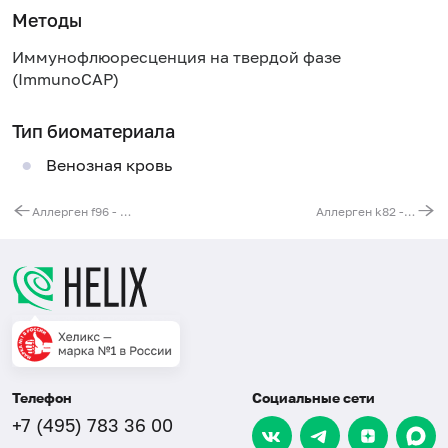
Методы
Иммунофлюоресценция на твердой фазе
(ImmunoCAP)
Тип биоматериала
Венозная кровь
Аллерген f96 - авокадо (Persea americana), IgE (ImmunoCAP)
Аллерген k82 - латекс, IgE (ImmunoCAP)
Телефон
Социальные сети
+7 (495) 783 36 00