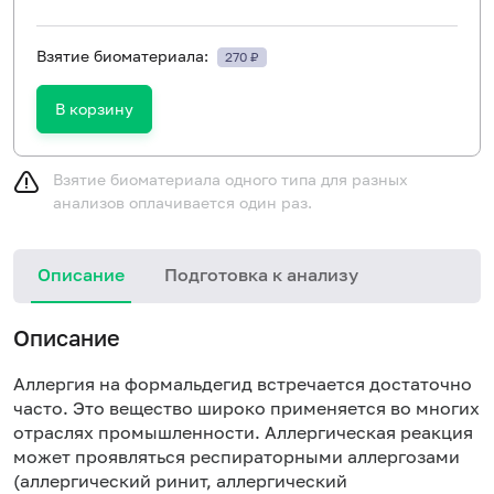
Взятие биоматериала:
270 ₽
В корзину
Взятие биоматериала одного типа для разных
анализов оплачивается один раз.
Описание
Подготовка к анализу
Н
Описание
Аллергия на формальдегид встречается достаточно
часто. Это вещество широко применяется во многих
отраслях промышленности. Аллергическая реакция
может проявляться респираторными аллергозами
(аллергический ринит, аллергический