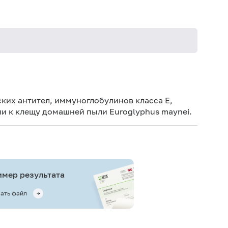
Не кури
ких антител, иммуноглобулинов класса E,
и к клещу домашней пыли Euroglyphus maynei.
мер результата
ать файл