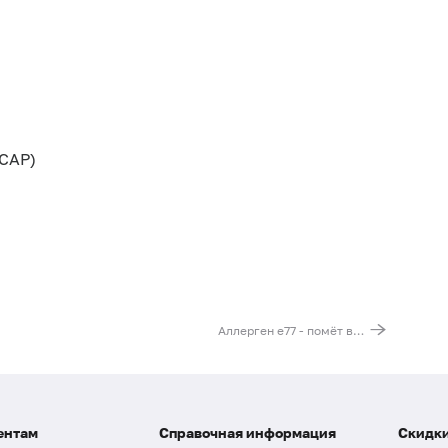
CAP)
Аллерген e77 - помёт волнистого попугайчика, IgE (ImmunoCAP)
ентам
Справочная информация
Скидки