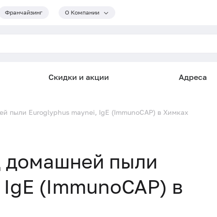
Франчайзинг
О Компании
Скидки и акции
Адреса
ей пыли Euroglyphus maynei, IgE (ImmunoCAP) в Химках
щ домашней пыли
 IgE (ImmunoCAP) в