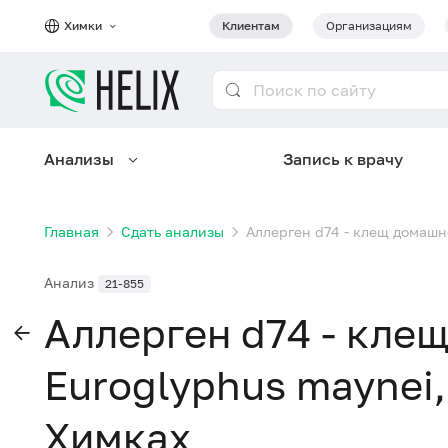
Химки
Клиентам
Организациям
Анализы
Запись к врачу
Главная
Сдать анализы
Аллерген d74 - клещ домашн
Анализ
21-855
Аллерген d74 - кле
Euroglyphus maynei,
Химках