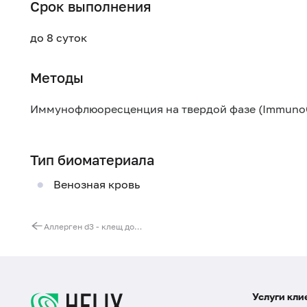
Срок выполнения
до 8 суток
Методы
Иммунофлюоресценция на твердой фазе (Immuno
Тип биоматериала
Венозная кровь
Аллерген d3 - клещ домашней пыли Dermatophagoides microceras, IgE (ImmunoCAP)
Услуги кли