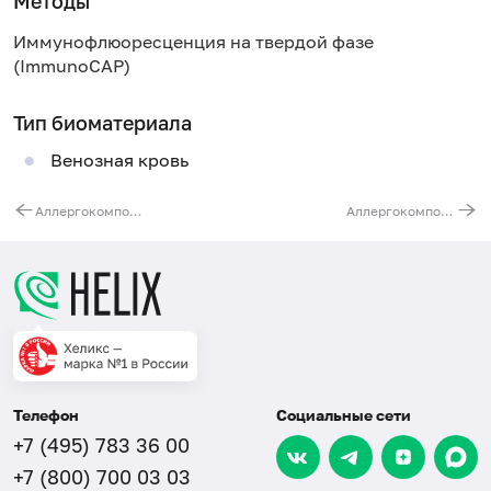
Методы
Иммунофлюоресценция на твердой фазе
(ImmunoCAP)
Тип биоматериала
Венозная кровь
Аллергокомпонент f423 - арахис rAra h 2, IgE (ImmunoCAP)
Аллергокомпонент f426 - треска rGad c 1, IgE (ImmunoCAP)
Телефон
Социальные сети
+7 (495) 783 36 00
+7 (800) 700 03 03