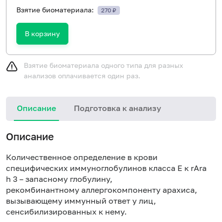
Взятие биоматериала:
270 ₽
В корзину
Взятие биоматериала одного типа для разных
анализов оплачивается один раз.
Описание
Подготовка к анализу
Н
Описание
Количественное определение в крови
специфических иммуноглобулинов класса E к rAra
h 3 – запасному глобулину,
рекомбинантному аллергокомпоненту арахиса,
вызывающему иммунный ответ у лиц,
сенсибилизированных к нему.