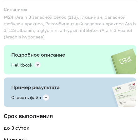
Синонимы
f424 rAra h 3 запасной белок (11S), Глюцинин, Запасной
глобулин арахиса, Рекомбинантный аллерген арахиса
Ara h
3, 11S albumin, a glycinin, a trypsin inhibitor, rAra h 3 Peanut
(Arachis hypogaea)
Подробное описание
Helixbook
Пример результата
Скачать файл
Срок выполнения
до 3 суток