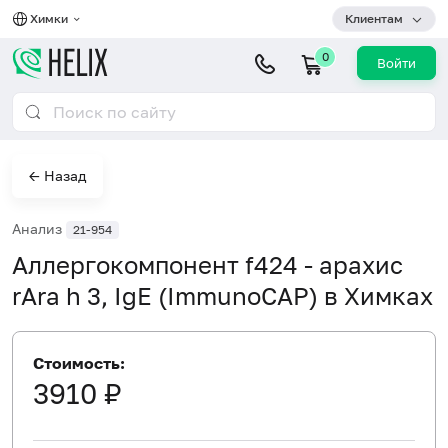
Химки
Клиентам
0
Войти
← Назад
Анализ
21-954
Аллергокомпонент f424 - арахис
rAra h 3, IgE (ImmunoCAP) в Химках
Стоимость:
3910 ₽