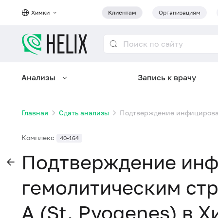
Химки
Клиентам
Организациям
Анализы
Запись к врачу
Главная
Сдать анализы
Подтверждение инфицирован
Комплекс
40-164
Подтверждение инф
гемолитическим ст
А (St. Pyogenes) в 