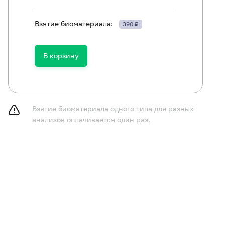
Взятие биоматериала:
390 ₽
В корзину
Пиогенный стрептококк (Streptococcus pyogenes), ДНК [реал
Посев на гемолитический стрептококк группы А
Взятие биоматериала одного типа для разных
анализов оплачивается один раз.