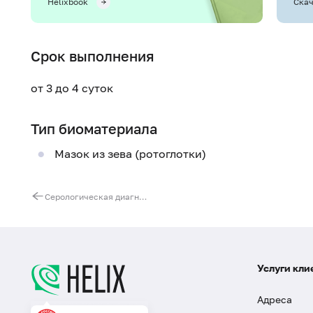
Helixbook
Скач
Срок выполнения
от 3 до 4 суток
Тип биоматериала
Мазок из зева (ротоглотки)
Серологическая диагностика кори, паротита и краснухи
Услуги кли
Адреса