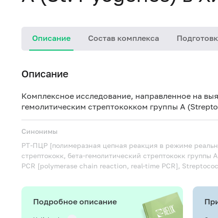
Описание
Состав комплекса
Подготовк
Описание
Комплексное исследование, направленное на вы
гемолитическим стрептококком группы А (Strepto
Синонимы
РТ-ПЦР [полимеразная цепная реакция в режиме реальн
стрептококк, бета-гемолитический стрептококк группы 
PCR [polymerase chain reaction, real-time PCR], Streptoco
Подробное описание
При