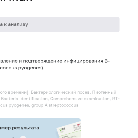
а к анализу
09-065
10-009
явление и подтверждение инфицирования В-
coccus pyogenes).
ого времени], Бактериологический посев, Пиогенный
А
Bacteria identification, Comprehensive examination, RT-
ccus pyogenes, group A streptococcus
мер результата