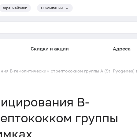
Франчайзинг
О Компании
Скидки и акции
Адреса
ия В-гемолитическим стрептококком группы А (St. Pyogenes) 
ицирования В-
рептококком группы
Химках