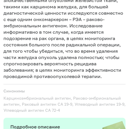
злокачественными опухолями железистой ткани,
такими как карцинома желудка, для большей
диагностической ценности исследуются совместно
с еще одним онкомаркером – РЭА – раково-
эмбриональным антигеном
. Исследование
информативно в том случае, когда имеется
подозрение на рак органа, в целях мониторинга
состояния больного после радикальной операции,
для того чтобы убедиться, что во время удаления
части желудка опухоль удалена полностью; чтобы
спрогнозировать вероятность рецидива
заболевания; в целях мониторинга эффективности
проводимой противоопухолевой терапии.
Синонимы
Карциноэмбриональный антиген, Раково-эмбриональный
антиген, Раковый антиген СА 19-9, Углеводный антиген 19-9,
Углеводный антиген CA 72-4
Подробное описание