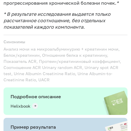
прогрессирования хронической болезни почек.
*
* В результате исследования выдается только
рассчитанное соотношение, без отдельных
показателей каждого компонента.
Синонимы
Анализ мочи на микроальбуминурию + креатинин мочи,
Белок/креатинин, Отношение белка к креатинину,
Показатель ACR, Протеин/креатининовый коэффициент,
Соотношение ACR
Urinary random ACR, Urinary spot ACR
test, Urine Albumin Creatinine Ratio, Urine Albumin-to-
Creatinine Ratio, UACR
Подробное описание
Helixbook
Пример результата