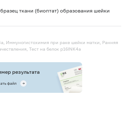
зец ткани (биоптат) образования шейки
a, Иммуногистохимия при раке шейки матки, Ранняя
чествления, Тест на белок p16INK4a
мер результата
ать файл