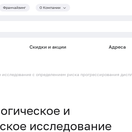
Франчайзинг
О Компании
Скидки и акции
Адреса
 исследование с определением риска прогрессирования диспл
огическое и
ское исследование