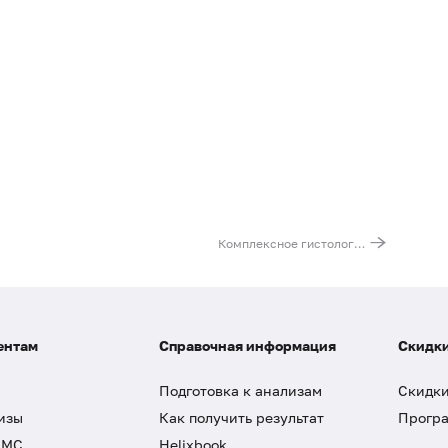
Комплексное гистологическое и иммуногистохимическое исследование с определением HER2 статуса опухоли по экспрессии HER2/neu
ентам
Справочная информация
Скидки
Подготовка к анализам
Скидки
изы
Как получить результат
Програ
ДМС
Helixbook