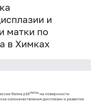
ка
исплазии и
и матки по
a в Химках
INK4a
ессии белка p16
на поверхности
ска озлокачествления дисплазии и развития