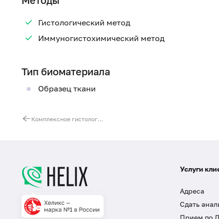
Методы
Гистологический метод
Иммуногистохимический метод
Тип биоматериала
Образец ткани
Комплексное гистологическое и иммуногистохимическое исследование с определением пролиферативной активности по экспрессии Ki-67
Услуги кли
Адреса
Сдать анал
Прием по 