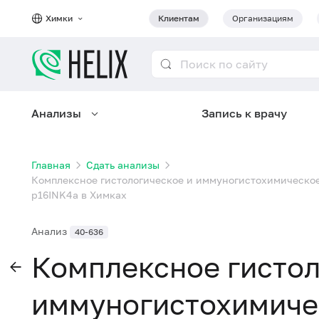
Химки
Клиентам
Организациям
Анализы
Запись к врачу
Главная
Сдать анализы
Комплексное гистологическое и иммуногистохимическое
p16INK4a в Химках
Анализ
40-636
Комплексное гистол
иммуногистохимиче