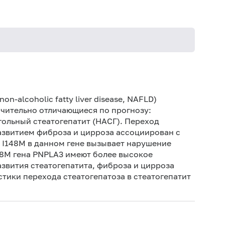
Не кури
-alcoholic fatty liver disease, NAFLD)
ачительно отличающиеся по прогнозу:
гольный стеатогепатит (НАСГ). Переход
азвитием фиброза и цирроза ассоциирован с
 I148M в данном гене вызывает нарушение
48M гена PNPLA3 имеют более высокое
звития стеатогепатита, фиброза и цирроза
тики перехода стеатогепатоза в стеатогепатит