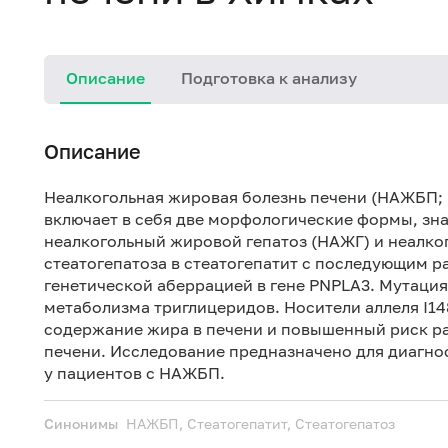
Описание
Подготовка к анализу
Описание
Неалкогольная жировая болезнь печени (НАЖБП; non
включает в себя две морфологические формы, зн
неалкогольный жировой гепатоз (НАЖГ) и неалко
стеатогепатоза в стеатогепатит с последующим р
генетической аберрацией в гене PNPLA3. Мутация
метаболизма триглицеридов. Носители аллеля I1
содержание жира в печени и повышенный риск ра
печени. Исследование предназначено для диагнос
у пациентов с НАЖБП.
Синонимы
НАЖБП, Стеатогепатит, Стеатогепатоз