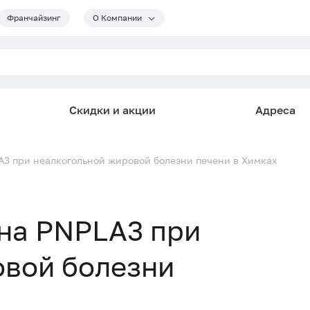
Франчайзинг
О Компании
Скидки и акции
Адреса
A3 при неалкогольной жировой болезни печени в Химках
на PNPLA3 при
овой болезни