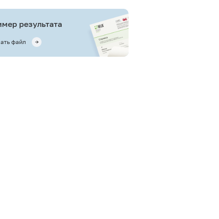
мер результата
ать файл