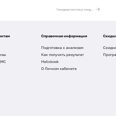
Генодиагностика синдрома MEN 1, 2А, 2B и семейного рака щитовидной железы (MEN (2 экзона) и RET (6 экзонов)
ентам
Справочная информация
Скидки
Подготовка к анализам
Скидки
изы
Как получить результат
Програ
ДМС
Helixbook
О Личном кабинете