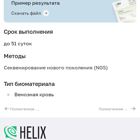
Пример результата
Скачать файл
Срок выполнения
до 51 суток
Методы
Секвенирование нового поколения (NGS)
Тип биоматериала
Венозная кровь
Полногенное молекулярно-генетическое исследование при семейной гиперхолестеринемии (гены LDLR, APOB, PCSK9, LDLRAP1) методом NGS
Полногенное молекулярно-генетическое исследование при врожденном ангионевротическом отеке (ген SERPING1)