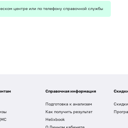
ическом центре или по телефону справочной службы
ентам
Справочная информация
Скидки
Подготовка к анализам
Скидки
изы
Как получить результат
Програ
ДМС
Helixbook
О Личном кабинете