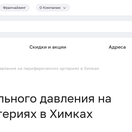
Франчайзинг
О Компании
Скидки и акции
Адреса
авления на периферических артериях в Химках
ьного давления на
териях в Химках