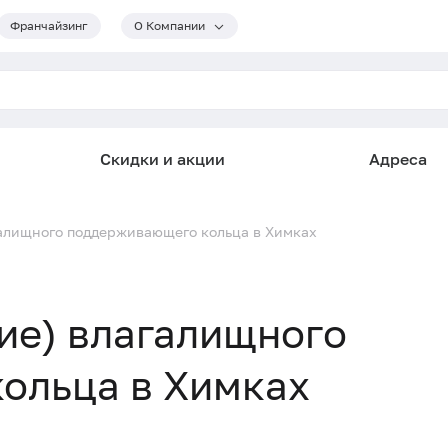
Франчайзинг
О Компании
Скидки и акции
Адреса
галищного поддерживающего кольца в Химках
ие) влагалищного
ольца в Химках