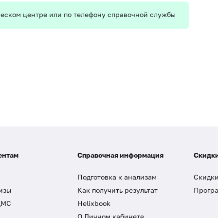
ическом центре или по телефону справочной службы
ентам
Справочная информация
Скидки
Подготовка к анализам
Скидки
изы
Как получить результат
Програ
ДМС
Helixbook
О Личном кабинете