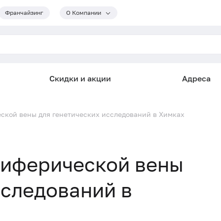
Франчайзинг
О Компании
Скидки и акции
Адреса
еской вены для генетических исследований в Химках
риферической вены
сследований в