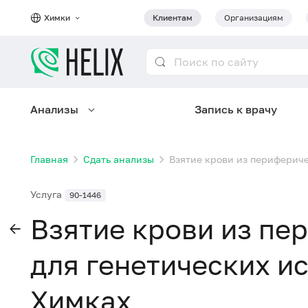
Химки
Клиентам
Организациям
Анализы
Запись к врачу
Главная
Сдать анализы
Взятие крови из периферич
Услуга
90-1446
Взятие крови из пе
для генетических и
Химках