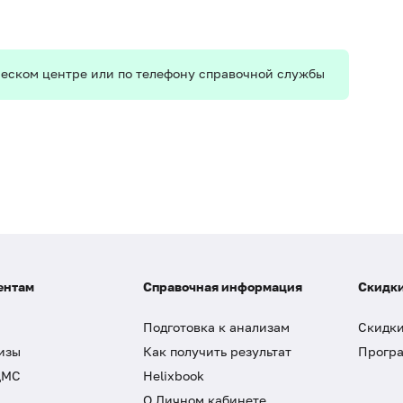
ическом центре или по телефону справочной службы
ентам
Справочная информация
Скидки
Подготовка к анализам
Скидки
изы
Как получить результат
Програ
ДМС
Helixbook
О Личном кабинете