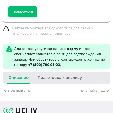
Записаться
Взятие биоматериала одного типа для разных
анализов оплачивается один раз.
Для заказа услуги заполните
форму
и наш
специалист свяжется с вами для подтверждения
заявки. Или обратитесь в Контакт-центр Хеликс по
номеру
+7 (800) 700 03 03
.
Описание
Подготовка к анализу
С
Печатный отчет к Генетическому паспорту «Развитие ребенка (12 генов)»
Печатный отчет к Генетическому паспорту «Особенности питания и спорт (7 генов)»