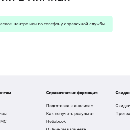
ическом центре или по телефону справочной службы
ентам
Справочная информация
Скидки
Подготовка к анализам
Скидки
изы
Как получить результат
Програ
ДМС
Helixbook
О Личном кабинете