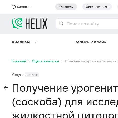
Химки
Клиентам
Организациям
Анализы
Запись к врачу
Главная
Сдать анализы
Получение урогенитального 
Услуга
90-464
Получение урогенит
(соскоба) для иссл
жидкостной цитолог