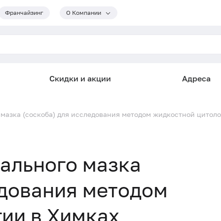
Франчайзинг
О Компании
Скидки и акции
Адреса
мазка (соскоба) для исследования методом жидкостной цитоло
ального мазка
едования методом
ии в Химках