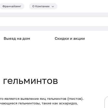
Франчайзинг
О Компании
Выезд на дом
Скидки и акции
а гельминтов
о является выявление яиц гельминтов (глистов).
ечающиеся гельминтозы, такие как аскаридоз,