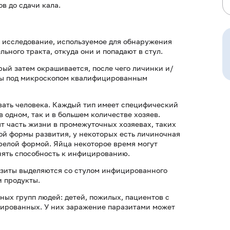
ов до сдачи кала.
е исследование, используемое для обнаружения
ного тракта, откуда они и попадают в стул.
рый затем окрашивается, после чего личинки и/
ены под микроскопом квалифицированным
ать человека. Каждый тип имеет специфический
 одном, так и в большем количестве хозяев.
т часть жизни в промежуточных хозяевах, таких
ной формы развития, у некоторых есть личиночная
релой формой. Яйца некоторое время могут
нять способность к инфицированию.
азиты выделяются со стулом инфицированного
и продукты.
ых групп людей: детей, пожилых, пациентов с
ированных. У них заражение паразитами может