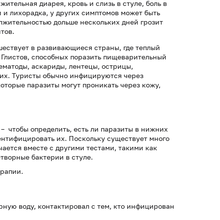
тельная диарея, кровь и слизь в стуле, боль в
 и лихорадка, у других симптомов может быть
олжительностью дольше нескольких дней грозит
тов.
шествует в развивающиеся страны, где теплый
 Глистов, способных поразить пищеварительный
рематоды, аскариды, лентецы, острицы,
них. Туристы обычно инфицируются через
оторые паразиты могут проникать через кожу,
 чтобы определить, есть ли паразиты в нижних
дентифицировать их. Поскольку существует много
чается вместе с другими тестами, такими как
творные бактерии в стуле.
рапии.
рную воду, контактировал с тем, кто инфицирован