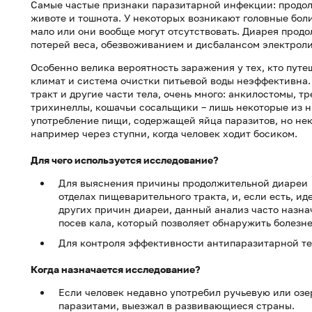
Самые частые признаки паразитарной инфекции: продолжи
животе и тошнота. У некоторых возникают головные боли
мало или они вообще могут отсутствовать. Диарея прод
потерей веса, обезвоживанием и дисбалансом электроли
Особенно велика вероятность заражения у тех, кто путе
климат и система очистки питьевой воды неэффективна.
тракт и другие части тела, очень много: анкилостомы, т
трихинеллы, кошачьи сосальщики – лишь некоторые из 
употребление пищи, содержащей яйца паразитов, но нек
например через ступни, когда человек ходит босиком.
Для чего используется исследование?
Для выяснения причины продолжительной диареи –
отделах пищеварительного тракта, и, если есть, и
других причин диареи, данный анализ часто назна
посев кала, который позволяет обнаружить болезне
Для контроля эффективности антипаразитарной те
Когда назначается исследование?
Если человек недавно употребил ручьевую или озе
паразитами, выезжал в развивающиеся страны.