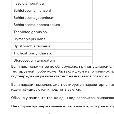
Fasciola hepatica
Schistosoma mansoni
Schistosoma japonicum
Schistosoma haematobium
Taeniidae genus sp.
Hymenolepis nana
Opisthorchis felineus
Trichostrongylidae sp.
Dicrocoelium lanceatum
Если яиц гельминтов не обнаружено, причину диареи след
тестируемой пробе может быть слишком мало личинок и/
подтверждения результата тест назначается повторно.
Если паразит выявлен, диагностируется паразитарная и
идентифицируются и подсчитываются.
Обычно у пациента только один вид паразитов, вызвавши
Некоторые примеры кишечных гельминтов, которые могу