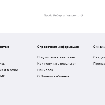
Проба Реберга (клиренс эндогенного креатинина)
ентам
Справочная информация
Скидки
Подготовка к анализам
Скидки
изы
Как получить результат
Програ
ом и в офис
Helixbook
ДМС
О Личном кабинете