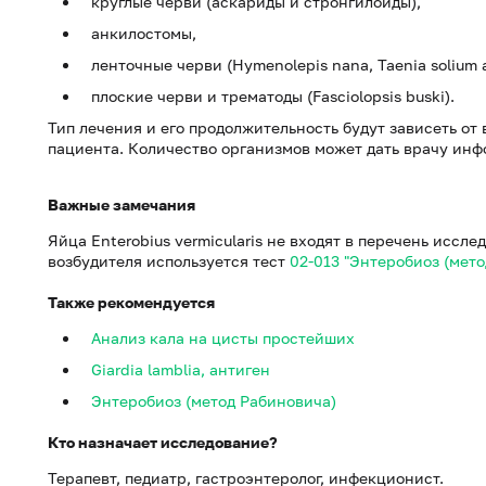
круглые черви (аскариды и стронгилоиды),
анкилостомы,
ленточные черви (Hymenolepis nana, Taenia solium a
плоские черви и трематоды (Fasciolopsis buski).
Тип лечения и его продолжительность будут зависеть от
пациента. Количество организмов может дать врачу ин
Важные замечания
Яйца Enterobius vermicularis не входят в перечень иссл
возбудителя используется тест
02-013 "Энтеробиоз (мето
Также рекомендуется
Анализ кала на цисты простейших
Giardia lamblia, антиген
Энтеробиоз (метод Рабиновича)
Кто назначает исследование?
Терапевт, педиатр, гастроэнтеролог, инфекционист.