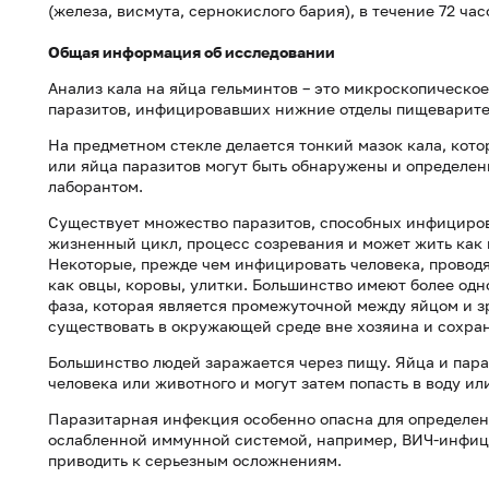
(железа, висмута, сернокислого бария), в течение 72 час
Общая информация об исследовании
Анализ кала на яйца гельминтов – это микроскопическо
паразитов, инфицировавших нижние отделы пищеваритель
На предметном стекле делается тонкий мазок кала, кото
или яйца паразитов могут быть обнаружены и определ
лаборантом.
Существует множество паразитов, способных инфициров
жизненный цикл, процесс созревания и может жить как в
Некоторые, прежде чем инфицировать человека, проводя
как овцы, коровы, улитки. Большинство имеют более од
фаза, которая является промежуточной между яйцом и з
существовать в окружающей среде вне хозяина и сохра
Большинство людей заражается через пищу. Яйца и пар
человека или животного и могут затем попасть в воду ил
Паразитарная инфекция особенно опасна для определенн
ослабленной иммунной системой, например, ВИЧ-инфиц
приводить к серьезным осложнениям.