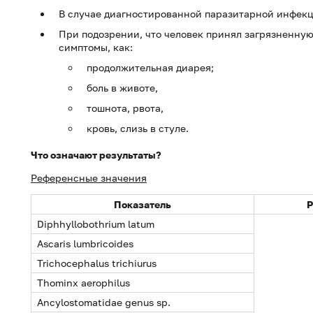
В случае диагностированной паразитарной инфекц
При подозрении, что человек принял загрязненную
симптомы, как:
продолжительная диарея;
боль в животе,
тошнота, рвота,
кровь, слизь в стуле.
Что означают результаты?
Референсные значения
Показатель
Р
Diphhyllobothrium latum
Ascaris lumbricoides
Trichocephalus trichiurus
Thominx aerophilus
Ancylostomatidae genus sp.