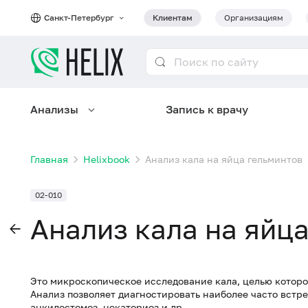
Санкт-Петербург
Клиентам
Организациям
Анализы
Запись к врачу
Главная
Helixbook
Анализ кала на яйца гельминтов
02-010
Анализ кала на яйц
Это микроскопическое исследование кала, целью которог
Анализ позволяет диагностировать наиболее часто встр
анкилостомоз, некаториоз и др.