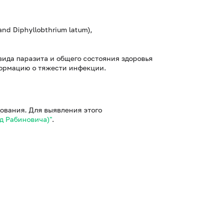
nd Diphyllobthrium latum),
 вида паразита и общего состояния здоровья
формацию о тяжести инфекции.
едования. Для выявления этого
д Рабиновича)"
.