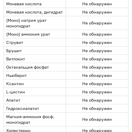
Мочевая кислота
Не обнаружен
Мочевая кислота, дигидрат
Не обнаружен
(Моно) натрия урат
Не обнаружен
моногидрат
(Моно) аммония урат
Не обнаружен
Струвит
Не обнаружен
Брушит
Не обнаружен
Витлокит
Не обнаружен
Октакальция фосфат
Не обнаружен
Ньюберит
Не обнаружен
Ксантин
Не обнаружен
L-цистин
Не обнаружен
Апатит
Не обнаружен
Гидроксиапатит
Не обнаружен
Магния-аммония фосф.
Не обнаружен
моногидрат
Холестерин
Не обнаружен