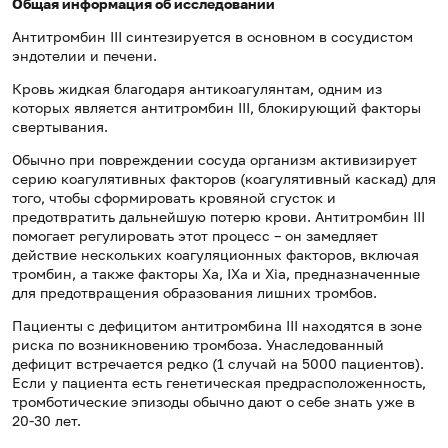
Общая информация об исследовании
Антитромбин III синтезируется в основном в сосудистом
эндотелии и печени.
Кровь жидкая благодаря антикоагулянтам, одним из
которых является антитромбин III, блокирующий факторы
свертывания.
Обычно при повреждении сосуда организм активизирует
серию коагулятивных факторов (коагулятивный каскад) для
того, чтобы сформировать кровяной сгусток и
предотвратить дальнейшую потерю крови. Антитромбин III
помогает регулировать этот процесс – он замедляет
действие нескольких коагуляционных факторов, включая
тромбин, а также факторы Xa, IXa и Xia, предназначенные
для предотвращения образования лишних тромбов.
Пациенты с дефицитом антитромбина III находятся в зоне
риска по возникновению тромбоза. Унаследованный
дефицит встречается редко (1 случай на 5000 пациентов).
Если у пациента есть генетическая предрасположенность,
тромботические эпизоды обычно дают о себе знать уже в
20-30 лет.