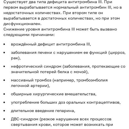
Существует два типа дефицита антитромбина III. При
первом вырабатывается нормальный антитромбин III, но в
недостаточных количествах. При втором типе он
вырабатывается в достаточных количествах, но при этом
дисфункционален.
Снижение уровня антитромбина III может быть вызвано
следующими причинами:
врождённый дефицит антитромбина III,
заболевания печени с нарушением ее функций (цирроз,
рак),
нефротический синдром (заболевания, протекающие со
значительной потерей белка с мочой),
массивный тромбоз (например, тромбоэмболия
легочной артерии),
обширные хирургические вмешательства,
употребление больших доз оральных контрацептивов,
длительное введение гепарина,
ДВС-синдром (резкое нарушение всех процессов
свертывания крови, которое может возникать при