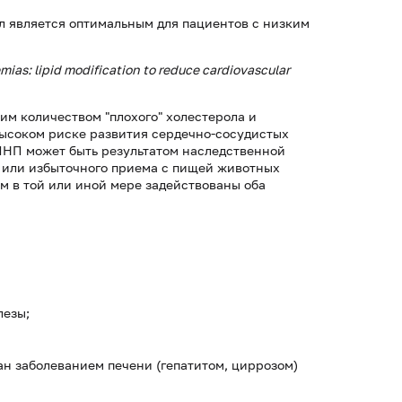
г/л является оптимальным для пациентов с низким
ias: lipid modification to reduce cardiovascular
м количеством "плохого" холестерола и
высоком риске развития сердечно-сосудистых
ПНП может быть результатом наследственной
 или избыточного приема с пищей животных
м в той или иной мере задействованы оба
лезы;
ан заболеванием печени (гепатитом, циррозом)