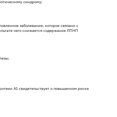
ротическому синдрому;
овленное заболевание, которое связано с
зультате чего снижается содержание ЛПНП
лезы;
ротеин А1 свидетельствует о повышенном риске