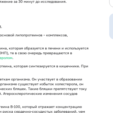
жение за 30 минут до исследования.
B.
основой липопротеинов – комплексов,
ина, которая образуется в печени и используется
ОНП), те в свою очередь превращаются в
еролом
.
отеина, которая синтезируется в кишечнике. При
еткам организма. Он участвует в образовании
организме существует избыток холестерола, он
ических бляшек. Такие бляшки препятствуют току
ой. Атеросклеротические изменения сосудов
теина В-100, который отражает концентрацию
 риска сердечно-сосудистых заболеваний, чем