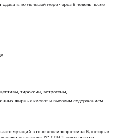
 сдавать по меньшей мере через 6 недель после
а.
цептивы, тироксин, эстрогены,
щенных жирных кислот и высоким содержанием
ьтате мутаций в гене аполипопротеина В, которые
рудняют выведение ХС ЛПНП, из-за чего он