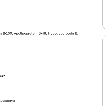
in B-100, Apolipoprotein B-48, Hypolipoprotein B.
ия?
едованием.