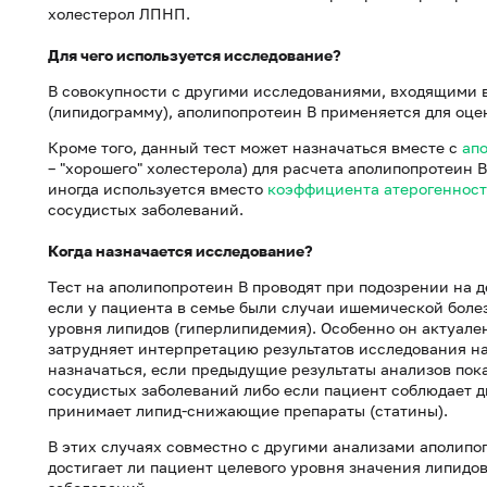
холестерол ЛПНП.
Для чего используется исследование?
В совокупности с другими исследованиями, входящими 
(липидограмму), аполипопротеин В применяется для оце
Кроме того, данный тест может назначаться вместе с
ап
– "хорошего" холестерола) для расчета аполипопротеин 
иногда используется вместо
коэффициента атерогеннос
сосудистых заболеваний.
Когда назначается исследование?
Тест на аполипопротеин B проводят при подозрении на д
если у пациента в семье были случаи ишемической боле
уровня липидов (гиперлипидемия). Особенно он актуале
затрудняет интерпретацию результатов исследования на
назначаться, если предыдущие результаты анализов пок
сосудистых заболеваний либо если пациент соблюдает 
принимает липид-снижающие препараты (статины).
В этих случаях совместно с другими анализами аполипоп
достигает ли пациент целевого уровня значения липидов