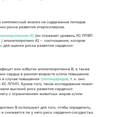
в комплексный анализ на содержание липидов
нки риска развития атеросклероза.
олипопротеином А1
(он отражает уровень ХС ЛПВП
В / аполипопротеин А1 – соотношения, которое
ти
для оценки риска развития сердечно-
ефицит или избыток аполипопротеина В, а также
зни сердца в раннем возрасте и/или повышение
н в случае повышения
триглицеридов
, т. к. оно
 ХС ЛПНП. Кроме того, такое исследование может
азали высокий риск развития сердечно-
диету с ограничением животных жиров и/или
ротеин B используют для того, чтобы определить,
 и снижается ли у него риск сердечно-сосудистых