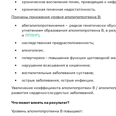
хроническое воспаление почек, приводящее к неф
хроническая почечная недостаточность.
Причины понижения уровня аполипопротеина B:
абеталипопротеинемия – редкое генетически обусл
угнетением образования аполипопротеина В, в ре
и
ЛПОНП
;
наследственная предрасположенность;
алкоголизм;
гипертиреоз – повышение функции щитовидной же
нарушение всасывания в кишечнике;
воспалительные заболевания суставов;
острые заболевания, острые инфекции.
Увеличение коэффициента аполипопротеин В / аполипоп
развития сердечно-сосудистых заболеваний.
Что может влиять на результат?
Уровень аполипопротеина В повышают: