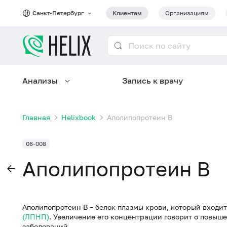
Санкт-Петербург
Клиентам
Организациям
Анализы
Запись к врачу
Главная
Helixbook
Аполипопротеин B
06-008
Аполипопротеин B
Аполипопротеин B – белок плазмы крови, который входит
(ЛПНП)
. Увеличение его концентрации говорит о повыш
заболеваний.