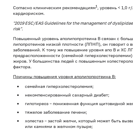
1
Согласно клиническим рекомендациям
, уровень < 1,0 
кардиориском.
"2019 ESC/EAS Guidelines for the management of dyslipidaem
risk".
Повышенный уровень аполипопротеина В связан с больши
липопротеинов низкой плотности (ЛПНП), он говорит о 
заболеваний. К тому же повышение уровня апо В и ХС Л
предрасположенности (семейной гиперхолестеролемии)
жиров. У большинства людей с повышенным холестероло
фактора.
Причины повышения уровня аполипопротеина B:
семейная гиперхолестеролемия;
некомпенсированный сахарный диабет;
гипотиреоз – пониженная функция щитовидной же
тяжелое заболевание печени;
холестаз – застой желчи, который может быть вызв
или камнями в желчном пузыре;