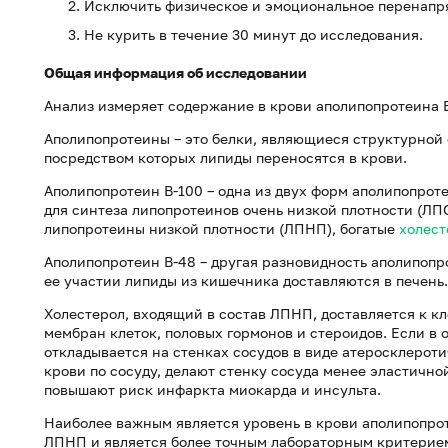
Исключить физическое и эмоциональное перенапря
Не курить в течение 30 минут до исследования.
Общая информация об исследовании
Анализ измеряет содержание в крови аполипопротеина 
Аполипопротеины – это белки, являющиеся структурной 
посредством которых липиды переносятся в крови.
Аполипопротеин В-100 – одна из двух форм аполипопроте
для синтеза липопротеинов очень низкой плотности (ЛП
липопротеины низкой плотности (ЛПНП), богатые
холест
Аполипопротеин В-48 – другая разновидность аполипопр
ее участии липиды из кишечника доставляются в печень.
Холестерол, входящий в состав ЛПНП, доставляется к кл
мембран клеток, половых гормонов и стероидов. Если в 
откладывается на стенках сосудов в виде атеросклерот
крови по сосуду, делают стенку сосуда менее эластичн
повышают риск инфаркта миокарда и инсульта.
Наиболее важным является уровень в крови аполипопро
ЛПНП и является более точным лабораторным критерием