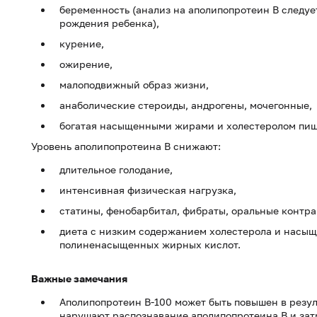
беременность (анализ на аполипопротеин B следует
рождения ребенка),
курение,
ожирение,
малоподвижный образ жизни,
анаболические стероиды, андрогены, мочегонные,
богатая насыщенными жирами и холестеролом пищ
Уровень аполипопротеина B снижают:
длительное голодание,
интенсивная физическая нагрузка,
статины, фенобарбитал, фибраты, оральные контра
диета с низким содержанием холестерола и насы
полиненасыщенных жирных кислот.
Важные замечания
Аполипопротеин В-100 может быть повышен в резул
нарушают распознавание аполипопротеина В и зат