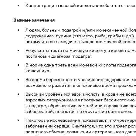
Концентрация мочевой кислоты колеблется в течен
Важные замечания
Людям, больным подагрой и/или мочекаменной бол
содержанием пурина (это мясо, рыба, грибы и др.)
потому что он замедляет выведение мочевой кисло
Результаты теста на мочевую кислоту в крови не 
постановки диагноза "подагра".
В норме одна треть всей мочевой кислоты подверг
кишечника.
Во время беременности увеличение содержания м
возможного развития в ближайшее время преэклам
Высокий уровень мочевой кислоты в крови не всег
взрослых гиперурикемия протекает бессимптомно
к подагре, образованию камней или поражению поч
заболеваний, несмотря на отсутствие симптомов.
Некоторые исследования показывают, что чрезмер
заболеваний сердца. Считается, что это играет ро
липидного обмена, повышении артериального давле