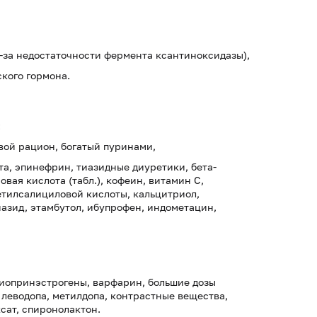
-за недостаточности фермента ксантиноксидазы),
кого гормона.
:
вой рацион, богатый пуринами,
а, эпинефрин, тиазидные диуретики, бета-
овая кислота (табл.), кофеин, витамин С,
етилсалициловой кислоты, кальцитриол,
иазид, этамбутол, ибупрофен, индометацин,
тиопринэстрогены, варфарин, большие дозы
леводопа, метилдопа, контрастные вещества,
сат, спиронолактон.