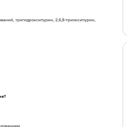
ований, тригидроксипурин, 2,6,8-триоксипурин,
ия?
едованием.