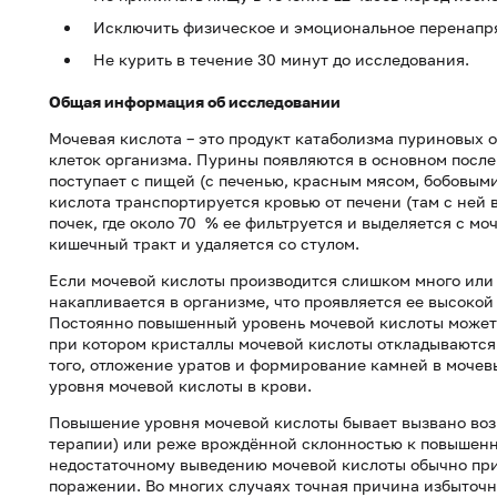
Исключить физическое и эмоциональное перенапря
Не курить в течение 30 минут до исследования.
Общая информация об исследовании
Мочевая кислота – это продукт катаболизма пуриновых 
клеток организма. Пурины появляются в основном после 
поступает с пищей (с печенью, красным мясом, бобовыми
кислота транспортируется кровью от печени (там с ней
почек, где около 70 % ее фильтруется и выделяется с мо
кишечный тракт и удаляется со стулом.
Если мочевой кислоты производится слишком много или 
накапливается в организме, что проявляется ее высоко
Постоянно повышенный уровень мочевой кислоты может 
при котором кристаллы мочевой кислоты откладываются
того, отложение уратов и формирование камней в мочев
уровня мочевой кислоты в крови.
Повышение уровня мочевой кислоты бывает вызвано воз
терапии) или реже врождённой склонностью к повышенн
недостаточному выведению мочевой кислоты обычно пр
поражении. Во многих случаях точная причина избыточн