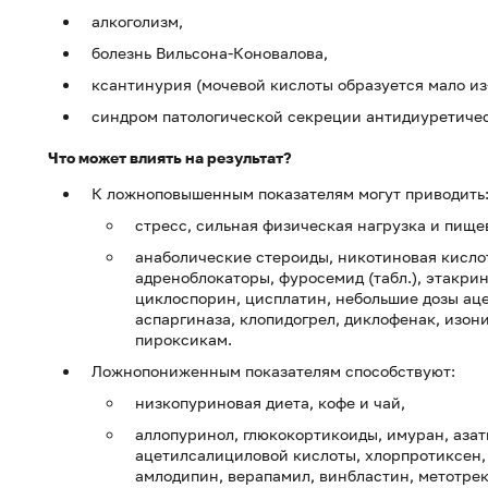
алкоголизм,
болезнь Вильсона-Коновалова,
ксантинурия (мочевой кислоты образуется мало из
синдром патологической секреции антидиуретичес
Что может влиять на результат?
К ложноповышенным показателям могут приводить
стресс, сильная физическая нагрузка и пище
анаболические стероиды, никотиновая кислот
адреноблокаторы, фуросемид (табл.), этакрин
циклоспорин, цисплатин, небольшие дозы ац
аспаргиназа, клопидогрел, диклофенак, изон
пироксикам.
Ложнопониженным показателям способствуют:
низкопуриновая диета, кофе и чай,
аллопуринол, глюкокортикоиды, имуран, аза
ацетилсалициловой кислоты, хлорпротиксен, 
амлодипин, верапамил, винбластин, метотрек