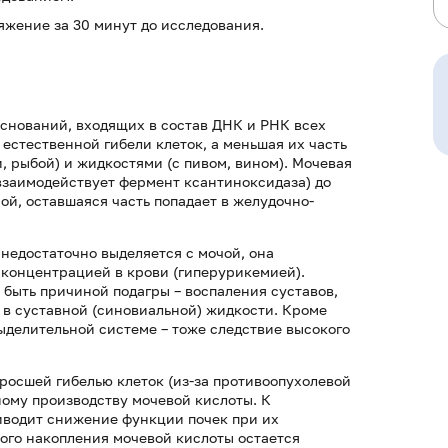
жение за 30 минут до исследования.
оснований, входящих в состав ДНК и РНК всех
естественной гибели клеток, а меньшая их часть
, рыбой) и жидкостями (с пивом, вином). Мочевая
 взаимодействует фермент ксантиноксидаза) до
чой, оставшаяся часть попадает в желудочно-
недостаточно выделяется с мочой, она
й концентрацией в крови (гиперурикемией).
быть причиной подагры – воспаления суставов,
 в суставной (синовиальной) жидкости. Кроме
ыделительной системе – тоже следствие высокого
росшей гибелью клеток (из-за противоопухолевой
ому производству мочевой кислоты. К
иводит снижение функции почек при их
ого накопления мочевой кислоты остается