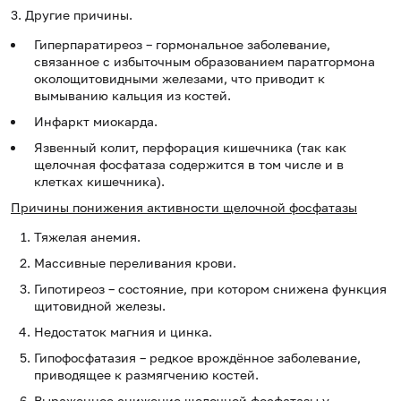
3. Другие причины.
Гиперпаратиреоз – гормональное заболевание,
связанное с избыточным образованием паратгормона
околощитовидными железами, что приводит к
вымыванию кальция из костей.
Инфаркт миокарда.
Язвенный колит, перфорация кишечника (так как
щелочная фосфатаза содержится в том числе и в
клетках кишечника).
Причины понижения активности щелочной фосфатазы
Тяжелая анемия.
Массивные переливания крови.
Гипотиреоз – состояние, при котором снижена функция
щитовидной железы.
Недостаток магния и цинка.
Гипофосфатазия – редкое врождённое заболевание,
приводящее к размягчению костей.
Выраженное снижение щелочной фосфатазы у