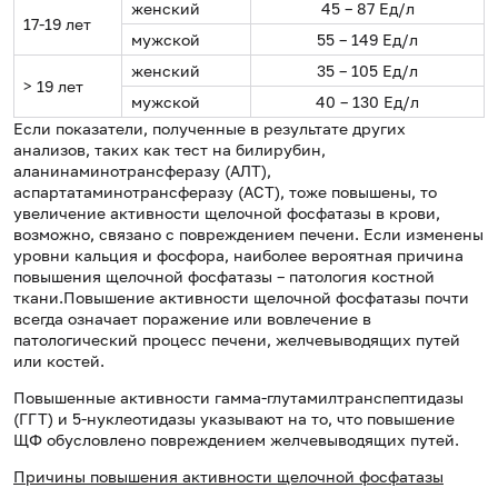
женский
45 – 87 Ед/л
17-19 лет
мужской
55 – 149 Ед/л
женский
35 – 105 Ед/л
> 19 лет
мужской
40 – 130 Ед/л
Если показатели, полученные в результате других
анализов, таких как тест на билирубин,
аланинаминотрансферазу (АЛТ),
аспартатаминотрансферазу (АСТ), тоже повышены, то
увеличение активности щелочной фосфатазы в крови,
возможно, связано с повреждением печени. Если изменены
уровни кальция и фосфора, наиболее вероятная причина
повышения щелочной фосфатазы – патология костной
ткани.Повышение активности щелочной фосфатазы почти
всегда означает поражение или вовлечение в
патологический процесс печени, желчевыводящих путей
или костей.
Повышенные активности гамма-глутамилтранспептидазы
(ГГТ) и 5-нуклеотидазы указывают на то, что повышение
ЩФ обусловлено повреждением желчевыводящих путей.
Причины повышения активности щелочной фосфатазы