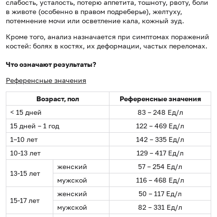
слабость, усталость, потерю аппетита, тошноту, рвоту, боли
в животе (особенно в правом подреберье), желтуху,
потемнение мочи или осветление кала, кожный зуд.
Кроме того, анализ назначается при симптомах поражений
костей: болях в костях, их деформации, частых переломах.
Что означают результаты?
Референсные значения
Возраст, пол
Референсные значения
< 15 дней
83 – 248 Ед/л
15 дней – 1 год
122 – 469 Ед/л
1–10 лет
142 – 335 Ед/л
10-13 лет
129 – 417 Ед/л
женский
57 – 254 Ед/л
13-15 лет
мужской
116 – 468 Ед/л
женский
50 – 117 Ед/л
15-17 лет
мужской
82 – 331 Ед/л