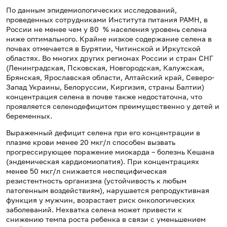
По данным эпидемиологических исследований,
проведенных сотрудниками Института питания РАМН, в
России не менее чем у 80 % населения уровень селена
ниже оптимального. Крайне низкое содержание селена в
почвах отмечается в Бурятии, Читинской и Иркутской
областях. Во многих других регионах России и стран СНГ
(Ленинградская, Псковская, Новгородская, Калужская,
Брянская, Ярославская области, Алтайский край, Северо-
Запад Украины, Белоруссии, Киргизия, страны Балтии)
концентрация селена в почве также недостаточна, что
проявляется селенодефицитом преимущественно у детей и
беременных.
Выраженный дефицит селена при его концентрации в
плазме крови менее 20 мкг/л способен вызвать
прогрессирующее поражение миокарда – болезнь Кешана
(эндемическая кардиомиопатия). При концентрациях
менее 50 мкг/л снижается неспецифическая
резистентность организма (устойчивость к любым
патогенным воздействиям), нарушается репродуктивная
функция у мужчин, возрастает риск онкологических
заболеваний. Нехватка селена может привести к
снижению темпа роста ребенка в связи с уменьшением