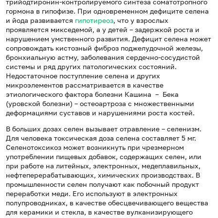
трийодтиронин-контролируемого синтеза соматотропного
гормона в гипофизе. При одновременном дефиците селена
и йода развивается
гипотиреоз
, что у взрослых
проявляется микседемой, а у детей – задержкой роста и
нарушением умственного развития. Дефицит селена может
сопровождать кистозный фиброз поджелудочной железы,
бронхиальную астму, заболевания сердечно-сосудистой
системы и ряд других патологических состояний.
Недостаточное поступление селена и других
микроэлементов рассматривается в качестве
этиологического фактора болезни Кашина – Бека
(уровской болезни) – остеоартроза с множественными
деформациями суставов и нарушениями роста костей.
В больших дозах селен вызывает отравление – селенизм.
Для человека токсическая доза селена составляет 5 мг.
Селенотоксикоз может возникнуть при чрезмерном
употреблении пищевых добавок, содержащих селен, или
при работе на литейных, электронных, медеплавильных,
нефтеперерабатывающих, химических производствах. В
промышленности селен получают как побочный продукт
переработки меди. Его используют в электронных
полупроводниках, в качестве обесцвечивающего вещества
для керамики и стекла, в качестве вулканизирующего