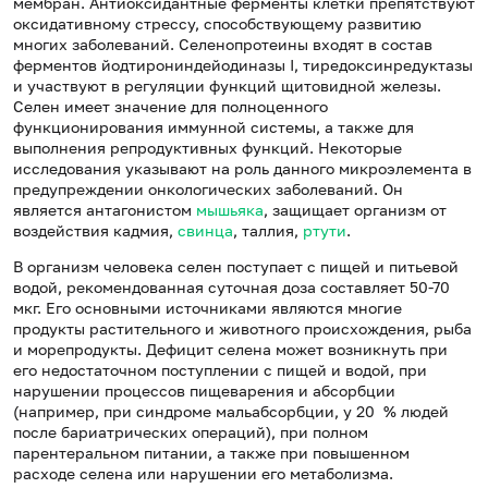
мембран. Антиоксидантные ферменты клетки препятствуют
оксидативному стрессу, способствующему развитию
многих заболеваний. Селенопротеины входят в состав
ферментов йодтирониндейодиназы I, тиредоксинредуктазы
и участвуют в регуляции функций щитовидной железы.
Селен имеет значение для полноценного
функционирования иммунной системы, а также для
выполнения репродуктивных функций. Некоторые
исследования указывают на роль данного микроэлемента в
предупреждении онкологических заболеваний. Он
является антагонистом
мышьяка
, защищает организм от
воздействия кадмия,
свинца
, таллия,
ртути
.
В организм человека селен поступает с пищей и питьевой
водой, рекомендованная суточная доза составляет 50-70
мкг. Его основными источниками являются многие
продукты растительного и животного происхождения, рыба
и морепродукты. Дефицит селена может возникнуть при
его недостаточном поступлении с пищей и водой, при
нарушении процессов пищеварения и абсорбции
(например, при синдроме мальабсорбции, у 20 % людей
после бариатрических операций), при полном
парентеральном питании, а также при повышенном
расходе селена или нарушении его метаболизма.