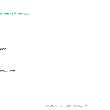
вительный метод)
роза
синдроме
Альбумин в моче (микроальбуминурия)