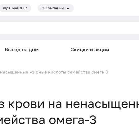
Франчайзинг
О Компании
Выезд на дом
Скидки и акции
енасыщенные жирные кислоты семейства омега-3
з крови на ненасыщен
ейства омега-3