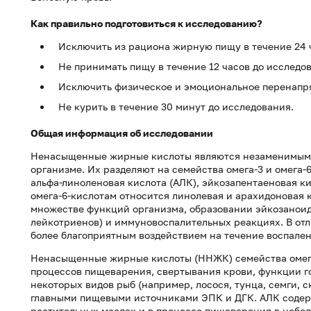
Как правильно подготовиться к исследованию?
Исключить из рациона жирную пищу в течение 24 
Не принимать пищу в течение 12 часов до исследо
Исключить физическое и эмоциональное перенапря
Не курить в течение 30 минут до исследования.
Общая информация об исследовании
Ненасыщенные жирные кислоты являются незаменимыми
организме. Их разделяют на семейства омега-3 и омега-
альфа-линоленовая кислота (АЛК), эйкозапентаеновая ки
омега-6-кислотам относится линолевая и арахидоновая 
множестве функций организма, образовании эйкозаноид
лейкотриенов) и иммуновоспалительных реакциях. В отл
более благоприятным воздействием на течение воспале
Ненасыщенные жирные кислоты (ННЖК) семейства омега-
процессов пищеварения, свертывания крови, функции го
некоторых видов рыб (например, лосося, тунца, семги, 
главными пищевыми источниками ЭПК и ДГК. АЛК содерж
растительных маслах и в процессе пищеварения в небо