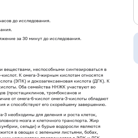
часов до исследования.
вания.
жение за 30 минут до исследования.
 веществами, неспособными синтезироваться в
6-кислот. К омега-3-жирным кислотам относятся
слота (ЭПК) и докозагексаеновая кислота (ДГК). К
кислоты. Оба семейства ННЖК участвуют во
ов (простациклинов, тромбоксанов и
ичие от омега-6-кислот омега-3-кислоты обладают
ния и способствуют его скорейшему завершению.
3 необходимы для деления и роста клеток,
ловного мозга и клеточного транспорта. Жир
скумбрии, сельди) и бурые водоросли являются
ится в овощах с зелеными листьями, бобах,
льших количествах превращается в ЭПК и ДГК.