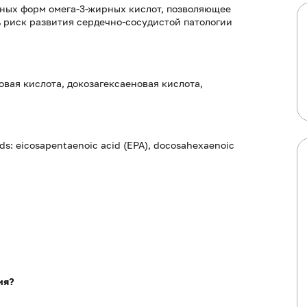
ных форм омега-3-жирных кислот, позволяющее
 риск развития сердечно-сосудистой патологии
вая кислота, докозагексаеновая кислота,
ids: eicosapentaenoic acid (EPA), docosahexaenoic
ия?