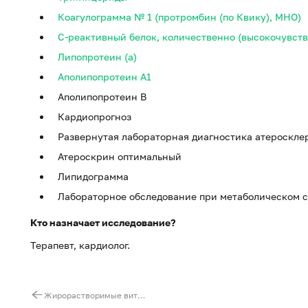
Коагулограмма № 1 (протромбин (по Квику), МНО)
С-реактивный белок, количественно (высокочувст
Липопротеин (a)
Аполипопротеин A1
Аполипопротеин B
Кардиопрогноз
Развернутая лабораторная диагностика атероскле
Атероскрин оптимальный
Липидограмма
Лабораторное обследование при метаболическом 
Кто назначает исследование?
Терапевт, кардиолог.
Жирорастворимые витамины (A, D, E, K)