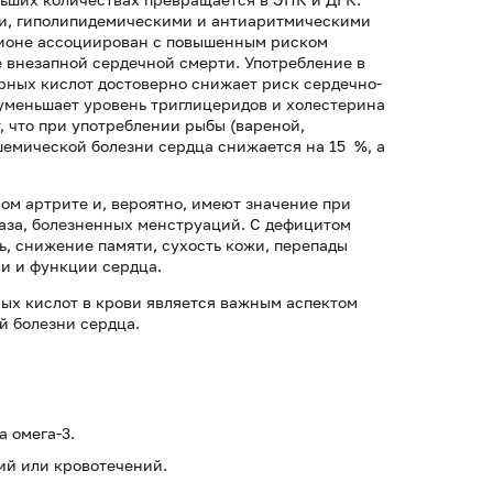
и, гиполипидемическими и антиаритмическими
ационе ассоциирован с повышенным риском
е внезапной сердечной смерти. Употребление в
ных кислот достоверно снижает риск сердечно-
уменьшает уровень триглицеридов и холестерина
, что при употреблении рыбы (вареной,
шемической болезни сердца снижается на 15 %, а
ом артрите и, вероятно, имеют значение при
аза, болезненных менструаций. С дефицитом
ть, снижение памяти, сухость кожи, перепады
и и функции сердца.
х кислот в крови является важным аспектом
й болезни сердца.
 омега-3.
ий или кровотечений.