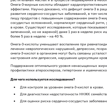
Омега-3-жирные кислоты обладают кардиопротективным
эффектами. Научно доказано, что дефицит омега-3 в р
развития сердечно-сосудистых заболеваний, в том числ
пищу продуктов с повышенным содержанием омега-3-жир
сосудистых осложнений, нормализует сердечный ритм, 
в крови. Существуют исследования, которые показывают
запеченной, но не жареной) даже 1 раз в неделю риск и
более 5 раз в неделю – на 40 %.
Омега-3-кислоты уменьшают воспаление при ревматоидн
лечении неврологических нарушений, депрессии, псори
омега-3-кислот в организме могут быть связаны усталос
настроения или депрессия, нарушение циркуляции кров
Поддержание оптимального уровня ненасыщенных жирны
профилактики атеросклероза, гипертонии и ишемическо
Для чего используется исследование?
Для контроля за уровнем омега-3-кислот в крови.
Для диагностики недостаточности ННЖК семейства
Для оценки риска сердечно-сосудистых заболеван