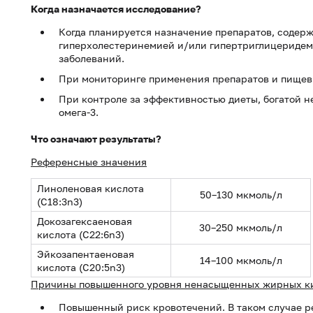
Когда назначается исследование?
Когда планируется назначение препаратов, содерж
гиперхолестеринемией и/или гипертриглицеридем
заболеваний.
При мониторинге применения препаратов и пищевы
При контроле за эффективностью диеты, богатой
омега-3.
Что означают результаты?
Референсные значения
Линоленовая кислота
50–130 мкмоль/л
(C18:3n3)
Докозагексаеновая
30–250 мкмоль/л
кислота (C22:6n3)
Эйкозапентаеновая
14–100 мкмоль/л
кислота (C20:5n3)
Причины повышенного уровня ненасыщенных жирных ки
Повышенный риск кровотечений. В таком случае р