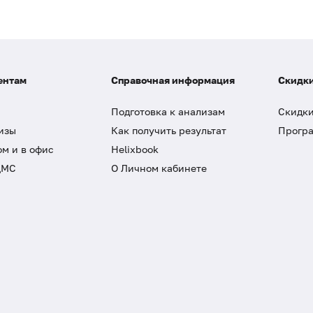
ентам
Справочная информация
Скидки
Подготовка к анализам
Скидки
изы
Как получить результат
Програ
ом и в офис
Helixbook
ДМС
О Личном кабинете