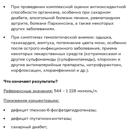
При проведении комплексной оценки антиоксидантной
способности организма, особенно при сахарном
диабете, алкогольной болезни печени, ревматоидном
артрите, болезни Паркинсона, а также некоторых
других заболеваниях.
При симптомах гемолитической анемии: одышка,
тахикардия, желтуха, потемнение цвета мочи, особенно
после острого инфекционного заболевания, приема
некоторых лекарственных средств (ко-тримоксазол и
другие сульфонамиды (сульфаниламиды), хлорохин и
другие антималярийные препараты, нитрофурантоин,
норфлоксацин, хлорамфеникол и др.).
Что означают результаты?
Референсные значения:
544 – 1 228 мкмоль/л.
Понижение концентрации:
дефицит глюкозо-6-фосфатдегидрогеназы;
дефицит глутатионсинтетазы;
сахарный диабет;