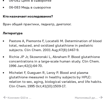
06-082 Цинк в сыворотке
06-083 Медь в сыворотке
Кто назначает исследование?
Врач общей практики, педиатр, диетолог.
Литература
Pastore A, Piemonte F, Locatelli M. Determination of blood
total, reduced, and oxidized glutathione in pediatric
subjects. Clin Chem. 2001 Aug;47(8):1467-9.
Richie JP Jr, Skowronski L, Abraham P. Blood glutathione
concentrations in a large-scale human study. Clin Chem.
1996 Jan;42(1):64-70.
Michelet F, Gueguen R, Leroy P. Blood and plasma
glutathione measured in healthy subjects by HPLC:
relation to sex, aging, biological variables, and life habits.
Clin Chem. 1995 Oct;41(10):1509-17.
Коэнзим Q10 в крови
Малоновый диальдегид в крови