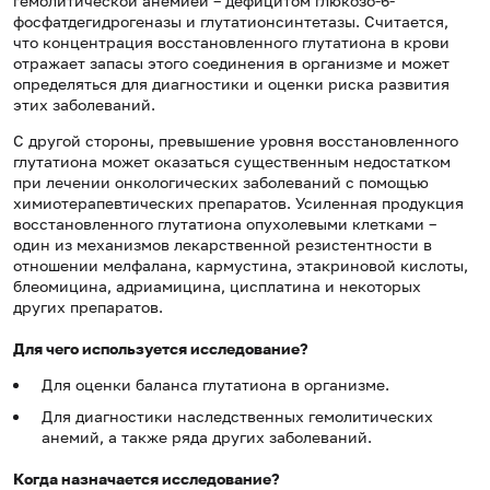
гемолитической анемией – дефицитом глюкозо-6-
фосфатдегидрогеназы и глутатионсинтетазы. Считается,
что концентрация восстановленного глутатиона в крови
отражает запасы этого соединения в организме и может
определяться для диагностики и оценки риска развития
этих заболеваний.
С другой стороны, превышение уровня восстановленного
глутатиона может оказаться существенным недостатком
при лечении онкологических заболеваний с помощью
химиотерапевтических препаратов. Усиленная продукция
восстановленного глутатиона опухолевыми клетками –
один из механизмов лекарственной резистентности в
отношении мелфалана, кармустина, этакриновой кислоты,
блеомицина, адриамицина, цисплатина и некоторых
других препаратов.
Для чего используется исследование?
Для оценки баланса глутатиона в организме.
Для диагностики наследственных гемолитических
анемий, а также ряда других заболеваний.
Когда назначается исследование?