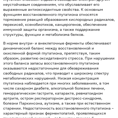
неустойчивым соединениям, что обуславливает его
выраженные антиоксидантные свойства. К основным
функциям восстановленного глутатиона относятся
торможение реакций образования кислородных радикалов,
перекисей, ксенобиотиков, канцерогенов, обеспечение
иммунной защиты организма, а также поддержание
структуры, функции и метаболизма белков.
В норме внутри- и внеклеточные ферменты обеспечивают
динамический баланс между восстановленной и
окисленной формой глутатиона, препятствуя, таким
образом, развитию оксидативного стресса. При нарушении
этого баланса запасы восстановленного глутатиона
оказываются недостаточными для обезвреживания
свободных радикалов, что приводит к широкому спектру
метаболических нарушений. Низкая концентрация
глутатиона наблюдается при многих заболеваниях, в том
числе сахарном диабете, алкогольной болезни печени,
геморрагическом гастрите, катаракте, ревматоидном
артрите, остром респираторном дистресс-синдроме,
болезни Паркинсона, аутизме, а также при естественном
старении. Недостаточность восстановленного глутатиона –
характерный признак ферментопатий, проявляющихся