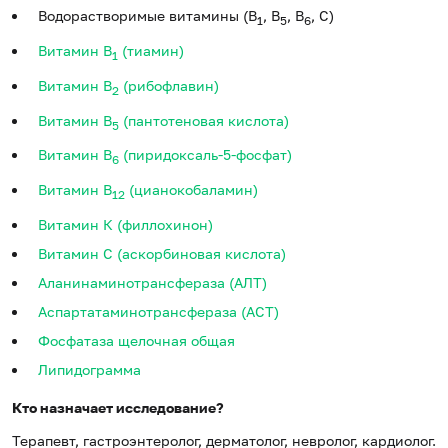
Водорастворимые витамины (B
, B
, B
, С)
1
5
6
Витамин В
(тиамин)
1
Витамин B
(рибофлавин)
2
Витамин В
(пантотеновая кислота)
5
Витамин В
(пиридоксаль-5-фосфат)
6
Витамин В
(цианокобаламин)
12
Витамин К (филлохинон)
Витамин С (аскорбиновая кислота)
Аланинаминотрансфераза (АЛТ)
Аспартатаминотрансфераза (АСТ)
Фосфатаза щелочная общая
Липидограмма
Кто назначает исследование?
Терапевт, гастроэнтеролог, дерматолог, невролог, кардиолог.