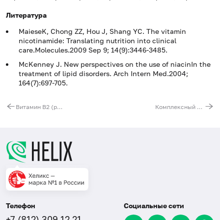
Литература
MaieseK, Chong ZZ, Hou J, Shang YC. The vitamin
nicotinamide: Translating nutrition into clinical
care.Molecules.2009 Sep 9; 14(9):3446-3485.
McKenney J. New perspectives on the use of niacinIn the
treatment of lipid disorders. Arch Intern Med.2004;
164(7):697-705.
Витамин B2 (рибофлавин)
Комплексный анализ крови на витамины группы D (D2 и D3)
Телефон
Социальные сети
+7 (812) 309 12 21