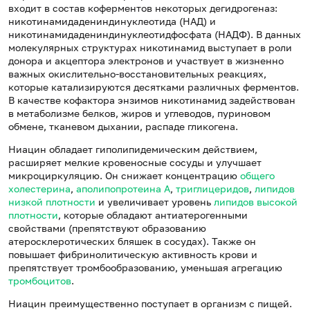
входит в состав коферментов некоторых дегидрогеназ:
никотинамидадениндинуклеотида (НАД) и
никотинамидадениндинуклеотидфосфата (НАДФ). В данных
молекулярных структурах никотинамид выступает в роли
донора и акцептора электронов и участвует в жизненно
важных окислительно-восстановительных реакциях,
которые катализируются десятками различных ферментов.
В качестве кофактора энзимов никотинамид задействован
в метаболизме белков, жиров и углеводов, пуриновом
обмене, тканевом дыхании, распаде гликогена.
Ниацин обладает гиполипидемическим действием,
расширяет мелкие кровеносные сосуды и улучшает
микроциркуляцию. Он снижает концентрацию
общего
холестерина
,
аполипопротеина А
,
триглицеридов
,
липидов
низкой плотности
и увеличивает уровень
липидов высокой
плотности
, которые обладают антиатерогенными
свойствами (препятствуют образованию
атеросклеротических бляшек в сосудах). Также он
повышает фибринолитическую активность крови и
препятствует тромбообразованию, уменьшая агрегацию
тромбоцитов
.
Ниацин преимущественно поступает в организм с пищей.