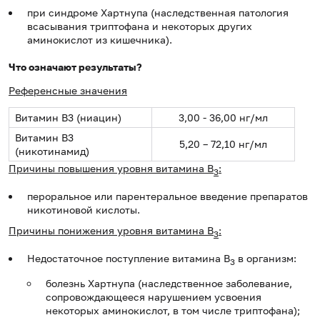
при синдроме Хартнупа (наследственная патология
всасывания триптофана и некоторых других
аминокислот из кишечника).
Что означают результаты?
Референсные значения
Витамин B3 (ниацин)
3,00 - 36,00 нг/мл
Витамин B3
5,20 – 72,10 нг/мл
(никотинамид)
Причины повышения уровня витамина B
:
3
пероральное или парентеральное введение препаратов
никотиновой кислоты.
Причины понижения уровня витамина B
:
3
Недостаточное поступление витамина В
в организм:
3
болезнь Хартнупа (наследственное заболевание,
сопровождающееся нарушением усвоения
некоторых аминокислот, в том числе триптофана);