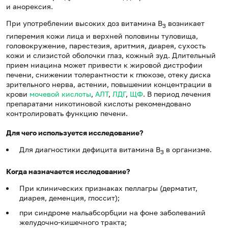
и анорексия.
При употреблении высоких доз витамина В
возникает
3
гиперемия кожи лица и верхней половины туловища,
головокружение, парестезия, аритмия, диарея, сухость
кожи и слизистой оболочки глаз, кожный зуд. Длительный
прием ниацина может привести к жировой дистрофии
печени, снижении толерантности к глюкозе, отеку диска
зрительного нерва, астении, повышении концентрации в
крови
мочевой кислоты
,
АЛТ
,
ЛДГ
,
ЩФ
. В период лечения
препаратами никотиновой кислоты рекомендовано
контролировать функцию печени.
Для чего используется исследование?
Для диагностики дефицита витамина В
в организме.
3
Когда назначается исследование?
При клинических признаках пеллагры (дерматит,
диарея, деменция, глоссит);
при синдроме мальабсорбции на фоне заболеваний
желудочно-кишечного тракта;