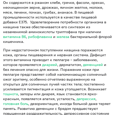
Он содержится в ржаном хлебе, гречке, фасоли, орехах,
неочищенном зерне, дрожжах, яичном желтке, молоке,
мясе, печени, почках, грибах, ананасе. В пищевой
промышленности используется в качестве пищевой
добавки Е375. Удовлетворение потребности организма в
ниацине также обеспечивается его синтезом из
незаменимой аминокислоты триптофана при наличии
витамина В6
,
рибофлавина
и
железа
бактериальной флорой
кишечника.
При недостаточном поступлении ниацина поражаются
кожа, органы пищеварения и нервная система. Дефицит
этого витамина приводит к пеллагре – заболеванию,
которое проявляется
диареей
, дерматитом,
деменцией
и
без лечения опасно для жизни. Поражение кожи при
пеллагре представляет собой напоминающую солнечный
ожог эритему, особенно отчетливо выраженную на
открытых для солнечных лучей частях тела; постепенно
усиливается пигментация и кожа утолщается. Возникает
тошнота
, запоры или диарея, язык становится ярко-
красным, появляется апатия, усталость,
депрессия
,
головная боль
, дезориентация, иногда больной даже теряет
память. Развитию деменции с бредом предшествуют
повышенная раздражительность, депрессивное состояние