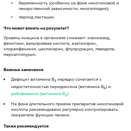
беременность (особенно на фоне никотиновой и
лекарственной зависимости, многоплодия);
период лактации.
Что может влиять на результат?
Уровень ниацина в организме снижают: изониазид,
фенитоин, вальпроевая кислота, азатиоприн,
хлорамфеникол, циклосерин, флуорурацил, леводопа,
меркаптопурин.
Важные замечания
Дефицит витамина В
нередко сочетается с
3
недостаточностью пиридоксина (витамина В
) и
6
рибофлавина (витамина В
)
.
2
На фоне длительного приема препаратов никотиновой
кислоты рекомендовано регулярно контролировать
показатели функции печени.
Также рекомендуется