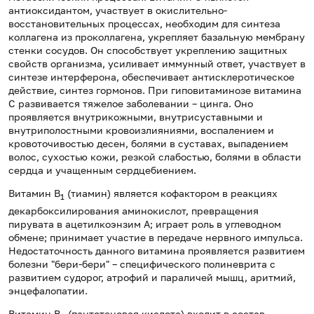
антиоксидантом, участвует в окислительно-
восстановительных процессах, необходим для синтеза
коллагена из проколлагена, укрепляет базальную мембрану
стенки сосудов. Он способствует укреплению защитных
свойств организма, усиливает иммунный ответ, участвует в
синтезе интерферона, обеспечивает антисклеротическое
действие, синтез гормонов. При гиповитаминозе витамина
С развивается тяжелое заболевании – цинга. Оно
проявляется внутрикожными, внутрисуставными и
внутриполостными кровоизлияниями, воспалением и
кровоточивостью десен, болями в суставах, выпадением
волос, сухостью кожи, резкой слабостью, болями в области
сердца и учащенным сердцебиением.
Витамин В
(тиамин) является кофактором в реакциях
1
декарбоксилирования аминокислот, превращения
пирувата в ацетилкоэнзим А; играет роль в углеводном
обмене; принимает участие в передаче нервного импульса.
Недостаточность данного витамина проявляется развитием
болезни "бери-бери" – специфического полиневрита с
развитием судорог, атрофий и параличей мышц, аритмий,
энцефалопатии.
Витамин В
(пантотеновая кислота) входит в состав