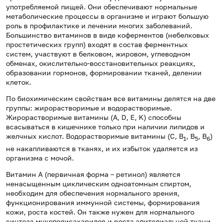
употребляемой пищей. Они обеспечивают нормальные
метаболические процессы в организме и играют большую
роль в профилактике и лечении многих заболеваний.
Большинство витаминов в виде коферментов (небелковых
простетических групп) входят в состав ферментных
систем, участвуют в белковом, жировом, углеводном
обменах, окислительно-восстановительных реакциях,
образовании гормонов, формировании тканей, делении
клеток.
По биохимическим свойствам все витамины делятся на две
группы: жирорастворимые и водорастворимые.
Жирорастворимые витамины (A, D, E, K) способны
всасываться в кишечнике только при наличии липидов и
желчных кислот. Водорастворимые витамины (C, B
, B
, B
)
1
5
6
не накапливаются в тканях, и их избыток удаляется из
организма с мочой.
Витамин А (первичная форма – ретинол) является
ненасыщенным циклическим одноатомным спиртом,
необходим для обеспечения нормального зрения,
функционирования иммунной системы, формирования
кожи, роста костей. Он также нужен для нормального
синтеза мукополисахаридов и роста эпителиальной ткани.