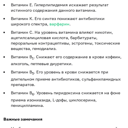
Витамин Е. Гиперлипидемия искажает результат
истинного содержания данного витамина.
Витамин К. Его синтез понижают антибиотики
широкого спектра,
варфарин
.
Витамин С. На уровень витамина влияют никотин,
ацетилсалициловая кислота, барбитураты,
пероральные контрацептивы, эстрогены, токсические
вещества, гемодиализ.
Витамин В
. Снижают его содержание в крови кофеин,
1
алкоголь, петлевые диуретики.
Витамин В
. Его уровень в крови снижается при
5
длительном приеме антибиотиков, сульфаниламидных
препаратов.
Витамин В
. Уровень пиридоксина снижается на фоне
6
приема изониазида, L-дофы, циклосерина,
пеницилламина.
Важные замечания