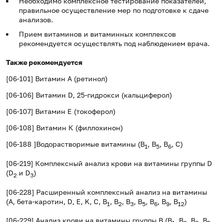
Необходимо комплексное тестирование показателей,
правильное осуществление мер по подготовке к сдаче
анализов.
Прием витаминов и витаминных комплексов
рекомендуется осуществлять под наблюдением врача.
Также рекомендуется
[06-101] Витамин А (ретинол)
[06-106] Витамин D, 25-гидрокси (кальциферол)
[06-107] Витамин Е (токоферол)
[06-108] Витамин К (филлохинон)
[06-188 ]Водорастворимые витамины (B
, B
, B
, С)
1
5
6
[06-219] Комплексный анализ крови на витамины группы D
(D
и D
)
2
3
[06-228] Расширенный комплексный анализ на витамины
(A, бета-каротин, D, E, K, C, B
, B
, B
, B
, B
, B
, B
)
1
2
3
5
6
9
12
[06-229] Анализ крови на витамины группы B (B
, B
, B
, B
,