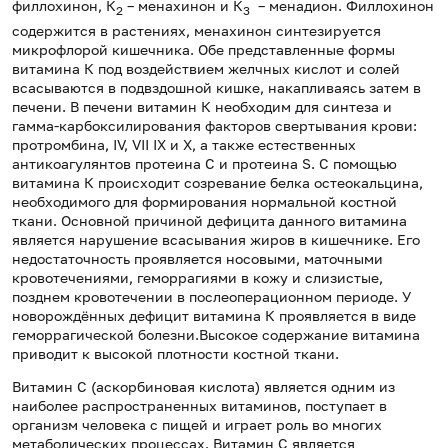
филлохинон, К
– менахинон и К
– менадион. Филлохинон
2
3
содержится в растениях, менахинон синтезируется
микрофлорой кишечника. Обе представленные формы
витамина К под воздействием желчных кислот и солей
всасываются в подвздошной кишке, накапливаясь затем в
печени. В печени витамин К необходим для синтеза и
гамма-карбоксилирования факторов свертывания крови:
протромбина, IV, VII IX и X, а также естественных
антикоагулянтов протеина C и протеина S. С помощью
витамина К происходит созревание белка остеокальцина,
необходимого для формирования нормальной костной
ткани. Основной причиной дефицита данного витамина
является нарушение всасывания жиров в кишечнике. Его
недостаточность проявляется носовыми, маточными
кровотечениями, геморрагиями в кожу и слизистые,
позднем кровотечении в послеоперационном периоде. У
новорождённых дефицит витамина К проявляется в виде
геморрагической болезни.Высокое содержание витамина
приводит к высокой плотности костной ткани.
Витамин С (аскорбиновая кислота) является одним из
наиболее распространенных витаминов, поступает в
организм человека с пищей и играет роль во многих
метаболических процессах. Витамин С является