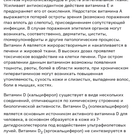
Усиливает антиоксидантное действие витамина Е и
предохраняет его от окисления. Недостаток витамина А
выражается потерей остроты зрения (возможно поражение
глаз вплоть до слепоты), присоединением сопутствующей
инфекции. В случае поражения эпителия органов могут
возникать, соответственно, дерматиты, циститы,
гломерулонефриты и другие патологические процессы.
Витамин А является жирорастворимым и накапливается в
печени и жировой ткани. В высоких дозах проявляет
токсическое воздействие на клетки печени. При остром
отравлении данным витамином возможны появления
тошноты, рвоты, болей в области живота, при хроническом
гипервитаминозе могут возникать повышенная
утомляемость, сухость кожи и слизистых, выпадение волос,
боли в мышцах, костях.
Витамин D (кальциферол) существует в виде нескольких
соединений, отличающихся по химическому строению и
биологической активности. Витамин D
(холекальциферол)
3
является основным источником активного витамина D для
человека, в основном образуется в коже из 7-
дигидрохолестерола под воздействием ультрафиолетовых
лучей. Витамин D
(эргокальциферол) не синтезируется в
2