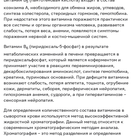
5
коэнзима А, необходимого для обмена жиров, углеводов,
синтеза холестерола, стероидных гормонов, гемоглобина.
При недостатке этого витамина поражаются практически
все системы и органы организма человека, развивается
слабость, потеря веса, анемии, появляются симптомы
поражения нервной и костно-мышечной систем.
Витамин В
(пиридоксаль-5-фосфат) в результате
6
метаболических изменений в печени превращается в
пиридоксальфосфат, который является коферментом и
принимает участие в реакциях переаминирования,
декарбоксилирования аминокислот, синтезе гемоглобина,
креатина, пуриновых оснований. При дефиците витамина
возникают слабость, потеря аппетита, тошнота, огрубение
кожи, дерматиты, себорея, периферическая нейропатия,
гипохромная анемия, судороги, а при гипервитаминозе –
сенсорная нейропатия.
Для определения количественного состава витаминов в
сыворотке крови используется метод высокоэффективной
жидкостной хроматографии. Данный метод относится к
современным хроматографическим методам анализа.
Хроматография – это метод разделения и определения