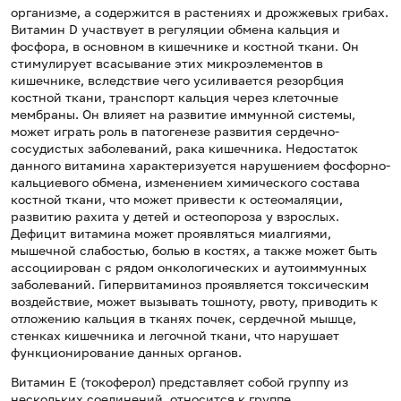
организме, а содержится в растениях и дрожжевых грибах.
Витамин D участвует в регуляции обмена кальция и
фосфора, в основном в кишечнике и костной ткани. Он
стимулирует всасывание этих микроэлементов в
кишечнике, вследствие чего усиливается резорбция
костной ткани, транспорт кальция через клеточные
мембраны. Он влияет на развитие иммунной системы,
может играть роль в патогенезе развития сердечно-
сосудистых заболеваний, рака кишечника. Недостаток
данного витамина характеризуется нарушением фосфорно-
кальциевого обмена, изменением химического состава
костной ткани, что может привести к остеомаляции,
развитию рахита у детей и остеопороза у взрослых.
Дефицит витамина может проявляться миалгиями,
мышечной слабостью, болью в костях, а также может быть
ассоциирован с рядом онкологических и аутоиммунных
заболеваний. Гипервитаминоз проявляется токсическим
воздействие, может вызывать тошноту, рвоту, приводить к
отложению кальция в тканях почек, сердечной мышце,
стенках кишечника и легочной ткани, что нарушает
функционирование данных органов.
Витамин Е (токоферол) представляет собой группу из
нескольких соединений, относится к группе