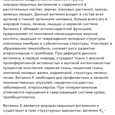
жирорастворимых витаминов и содержится в
растительных маслах, зернах злаковых растений, орехах,
зеленых овощах. Данный витамин входит в состав всех
органов и тканей организма человека, больше всего его в
жировой ткани, печени, мышцах и нервной системе.
Витамин Е обладает антиоксидантной функцией,
предохраняет от окисления ненасыщенные жирные
кислоты, защищая от повреждения липидные структуры
клеточных мембран и субклеточные структуры. Участвует в
образовании гемоглобина, снижает риск развития
атеросклероза и тромбозов. При дефиците данного
витамина, в первую очередь, страдают ткани с высокой
пролиферативной активностью и высокой интенсивностью
процессов окисления: нервная ткань, мышечная ткань,
эпителий половых желез, эндометрий, структуры печени,
почек. Витамин Е необходим для профилактики и лечения
злокачественных опухолей, сердечно-сосудистых
заболеваний, атеросклероза. При гипервитаминозе
отмечаются нарушения в свертывающей системе крови,
тромбоцитопатии.
Витамин К является жирорастворимым витамином и
существует в трех структурных вариантах: витамин К
–
1