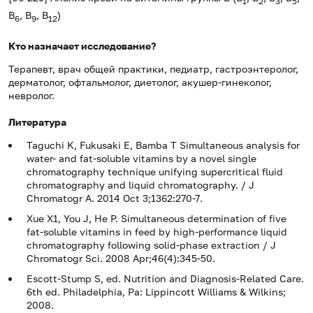
1
2
3
5
B
, B
, B
)
6
9
12
Кто назначает исследование?
Терапевт, врач общей практики, педиатр, гастроэнтеролог,
дерматолог, офтальмолог, диетолог, акушер-гинеколог,
невролог.
Литература
Taguchi K, Fukusaki E, Bamba T Simultaneous analysis for
water- and fat-soluble vitamins by a novel single
chromatography technique unifying supercritical fluid
chromatography and liquid chromatography. / J
Chromatogr A. 2014 Oct 3;1362:270-7.
Xue X1, You J, He P. Simultaneous determination of five
fat-soluble vitamins in feed by high-performance liquid
chromatography following solid-phase extraction / J
Chromatogr Sci. 2008 Apr;46(4):345-50.
Escott-Stump S, ed. Nutrition and Diagnosis-Related Care.
6th ed. Philadelphia, Pa: Lippincott Williams & Wilkins;
2008.