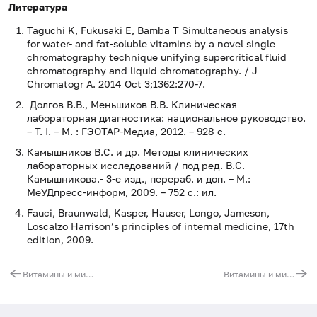
Литература
Taguchi K, Fukusaki E, Bamba T Simultaneous analysis
for water- and fat-soluble vitamins by a novel single
chromatography technique unifying supercritical fluid
chromatography and liquid chromatography. / J
Chromatogr A. 2014 Oct 3;1362:270-7.
Долгов В.В., Меньшиков В.В. Клиническая
лабораторная диагностика: национальное руководство.
– Т. I. – М. : ГЭОТАР-Медиа, 2012. – 928 с.
Камышников В.С. и др. Методы клинических
лабораторных исследований / под ред. В.С.
Камышникова.- 3-е изд., перераб. и доп. – М.:
МеУДпресс-информ, 2009. – 752 с.: ил.
Fauci, Braunwald, Kasper, Hauser, Longo, Jameson,
Loscalzo Harrison’s principles of internal medicine, 17th
edition, 2009.
Витамины и микроэлементы, влияющие на состояние мужской репродуктивной системы (Se, Zn, Mn, Ni, Cr, Fe, Co, витамины A, C, B9, B12)
Витамины и микроэлементы, участвующие в регуляции функции поджелудочной железы и углеводного обмена (Cr, K, Mn, Mg, Cu, Zn, Ni, витамины A, B6)