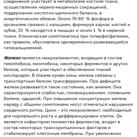
соединений участвует в метаболизме костной ткани,
осуществлении нервно-мышечных сокращений,
поддержании кислотно-щелочного баланса, в
энергетическом обмене. Около 70-80 % фосфора в
организме связано с кальцием, формируя каркас костей и
зубов, 10 % находится в мышцах и около 1 % в нервной
ткани. Клиническая симптоматика при гиперфосфатемии,
как правило, обусловлена одновременно развивающейся
гипокальциемией.
Железо
является микроэлементом, входящим в состав
гемоглобина, миоглобина, некоторых ферментов и других
белков, которые участвуют в обеспечении тканей
кислородом. В плазме крови ионы железа связаны с
транспортным белком трансферрином. При дефиците
железа развивается такое состояние, как анемия. Она
характеризуется слабостью, головокружением, головными
болями, одышкой. При повышении концентрации железа
наряду с общими симптомами могут отмечаться нарушения
сердечного ритма. Цинк – это микроэлемент, необходимый
для нормального роста и дифференцировки клеток. Он
является кофактором множества ферментов, входит в
состав некоторых транскрипционных факторов и
стабилизирует клеточные мембраны. При увеличении