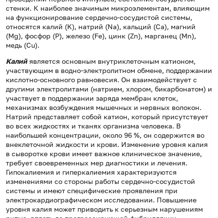
стенки.
К наиболее значимым микроэлементам, влияющим
на функционирование сердечно-сосудистой системы,
относятся калий (K), натрий (Na), кальций (Сa), магний
(Mg), фосфор (P), железо (Fe), цинк (Zn), марганец (Mn),
медь (Cu).
Калий
является основным внутриклеточным катионом,
участвующим в водно-электролитном обмене, поддержании
кислотно-основного равновесия. Он взаимодействует с
другими электролитами (натрием, хлором, бикарбонатом) и
участвует в поддержании заряда мембран клеток,
механизмах возбуждения мышечных и нервных волокон.
Натрий представляет собой катион, который присутствует
во всех жидкостях и тканях организма человека. В
наибольшей концентрации, около 96 %, он содержится во
внеклеточной жидкости и крови. Изменение уровня калия
в сыворотке крови имеет важное клиническое значение,
требует своевременных мер диагностики и лечения.
Гипокалиемия и гиперкалиемия характеризуются
изменениями со стороны работы сердечно-сосудистой
системы и имеют специфические проявления при
электрокардиографическом исследовании. Повышение
уровня калия может приводить к серьезным нарушениям