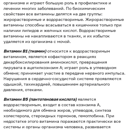
организме и играют большую роль в профилактике и
лечении многих заболеваний. По биохимическим
свойствам все витамины делятся на две группы:
жирорастворимые и водорастворимые. Жирорастворимые
витамины способны всасываться в кишечнике только при
наличии липидов и желчных кислот. Водорастворимые
витамины не накапливаются в тканях, и их избыток
удаляется из организма с мочой.
Витамин В1 (тиамин)
относится к водорастворимым
витамином, является кофактором в реакциях
декарбоксилирования аминокислот, превращения
пирувата в ацетилкоэнзим А; играет роль в углеводном
обмене; принимает участие в передаче нервного импульса.
Нарушения в сердечно-сосудистой системе проявляются
одышкой, тахикардией, повышением артериального
давления, отеками.
Витамин В5 (пантотеновая кислота)
является
водорастворимым, входит в состав коэнзима А,
необходимого для обмена жиров, углеводов, синтеза
холестерола, стероидных гормонов, гемоглобина. При
недостатке этого витамина поражаются практически все
системы и органы организма человека, развивается