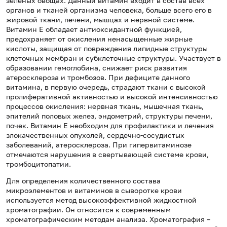
зеленых овощах. Данный витамин входит в состав всех
органов и тканей организма человека, больше всего его в
жировой ткани, печени, мышцах и нервной системе.
Витамин Е обладает антиоксидантной функцией,
предохраняет от окисления ненасыщенные жирные
кислоты, защищая от повреждения липидные структуры
клеточных мембран и субклеточные структуры. Участвует в
образовании гемоглобина, снижает риск развития
атеросклероза и тромбозов. При дефиците данного
витамина, в первую очередь, страдают ткани с высокой
пролиферативной активностью и высокой интенсивностью
процессов окисления: нервная ткань, мышечная ткань,
эпителий половых желез, эндометрий, структуры печени,
почек. Витамин Е необходим для профилактики и лечения
злокачественных опухолей, сердечно-сосудистых
заболеваний, атеросклероза. При гипервитаминозе
отмечаются нарушения в свертывающей системе крови,
тромбоцитопатии.
Для определения количественного состава
микроэлементов и витаминов в сыворотке крови
используется метод высокоэффективной жидкостной
хроматографии. Он относится к современным
хроматографическим методам анализа. Хроматография –