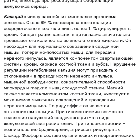
ритма, вплоть до прогрессирующей фибрилляции
желудочков сердца.
Кальций
к числу важнейших минералов организма
человека. Около 99 % ионизированного кальция
сосредоточено в костях и лишь менее 1 % циркулирует в
крови. Концентрация кальция в цитоплазме значительно
превышает его количество во внеклеточной жидкости. Он
необходим для нормального сокращения сердечной
мышцы, поперечно-полосатых мышц, для передачи
нервного импульса, является компонентом свертывающей
системы крови, каркаса костной ткани и зубов. Нарушение
регуляции метаболизма кальция могут приводить к
отклонениям в проводимости нервного импульса,
мышечной возбудимости, сократительной способности
миокарда и гладких мышц сосудистой стенки. Магний
также является компонентом костной ткани, участвует в
механизмах мышечных сокращений и проведении
нервного импульса. По ряду эффектов является
антагонистом кальция. При гипомагниемии возможно
появление нарушений сердечного ритма в виде
желудочковой экстрасистолии. При гипермагниемии –
возникновение брадикардии, атриовентрикулярных
блокад. Фосфор в составе органических и неорганических