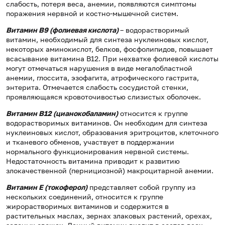
слабость, потеря веса, анемии, появляются симптомы
поражения нервной и костно-мышечной систем.
Витамин В9 (фолиевая кислота)
– водорастворимый
витамин, необходимый для синтеза нуклеиновых кислот,
некоторых аминокислот, белков, фосфолипидов, повышает
всасывание витамина В12. При нехватке фолиевой кислоты
могут отмечаться нарушения в виде мегалобластной
анемии, глоссита, эзофагита, атрофического гастрита,
энтерита. Отмечается слабость сосудистой стенки,
проявляющаяся кровоточивостью слизистых оболочек.
Витамин В12 (цианокобаламин)
относится к группе
водорастворимых витаминов. Он необходим для синтеза
нуклеиновых кислот, образования эритроцитов, клеточного
и тканевого обменов, участвует в поддержании
нормального функционирования нервной системы.
Недостаточность витамина приводит к развитию
злокачественной (пернициозной) макроцитарной анемии.
Витамин Е (токоферол)
представляет собой группу из
нескольких соединений, относится к группе
жирорастворимых витаминов и содержится в
растительных маслах, зернах злаковых растений, орехах,