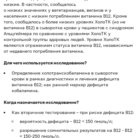
низкие.
В частности, сообщалось
о низких значениях у вегетарианцев,
веганов
и у
населения с низким потреблением витамина B12.
Кроме
того, сообщалось о более низких уровнях ХолоТК (но не
витамина B12) в сыворотке крови у пациентов с синдромом
Альцгеймера по сравнению с уровнями ХолоТК у
контрольной группы здоровых людей.
Уровни ХолоТК
являются отражением статуса витамина B12, независимым
от недавнего потребления витамина.
Для чего используется исследование?
Определение холотранскобаламина в сыворотке
крови в рамках диагностики и лечения дефицита
витамина B12; как ранний маркер дефицита
кобаламина.
Когда назначается исследование?
Как вторичное тестирование – при риске дефицита B12:
вероятность дефицита – B12 < 150 пмоль/л;
разрешение сомнительных результатов на B12 - B12
= 150-250 пмоль/л.