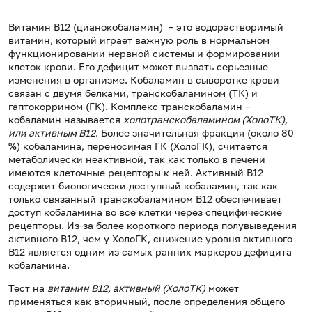
Витамин В12 (цианокобаламин) – это водорастворимый
витамин, который играет важную роль в нормальном
функционировании нервной системы и формировании
клеток крови. Его дефицит может вызвать серьезные
изменения в организме. Кобаламин в сыворотке крови
связан с двумя белками, транскобаламином (TК) и
гаптокоррином (ГК). Комплекс транскобаламин –
кобаламин называется
холотранскобаламином (ХолоТК),
или активным B12
. Более значительная фракция (около 80
%) кобаламина, переносимая ГК (ХолоГК), считается
метаболически неактивной, так как только в печени
имеются клеточные рецепторы к ней. Активный B12
содержит биологически доступный кобаламин, так как
только связанный транскобаламином B12 обеспечивает
доступ кобаламина во все клетки через специфические
рецепторы. Из-за более короткого периода полувыведения
активного B12, чем у ХолоГК, снижение уровня активного
B12 является одним из самых ранних маркеров дефицита
кобаламина.
Тест на
витамин В12, активный (ХолоТК)
может
применяться как вторичный, после определения общего