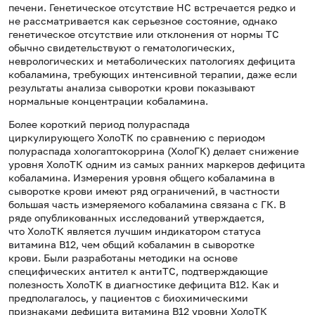
печени.
Генетическое отсутствие HC встречается редко и
не рассматривается как серьезное состояние, о
днако
генетическое отсутствие или отклонения от нормы TC
обычно свидетельствуют о гематологических,
неврологических и метаболических патологиях дефицита
кобаламина, требующих интенсивной терапии, даже если
результаты анализа сыворотки крови показывают
нормальные концентрации кобаламина.
Более короткий период полураспада
циркулирующего ХолоТК по сравнению с периодом
полураспада хологаптокоррина (ХолоГК) делает снижение
уровня ХолоТК одним из самых ранних маркеров дефицита
кобаламина.
Измерения уровня общего кобаламина в
сыворотке крови имеют ряд ограничений, в частности
большая часть измеряемого кобаламина связана с ГК.
В
ряде опубликованных исследований утверждается,
что ХолоТК является лучшим индикатором статуса
витамина B12, чем общий кобаламин в сыворотке
крови.
Были разработаны методики на основе
специфических антител к антиTC, подтверждающие
полезность ХолоТК в диагностике дефицита B12.
Как и
предполагалось, у пациентов с биохимическими
признаками дефицита витамина B12 уровни ХолоТК