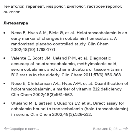
Гематолог, терапевт, невролог, диетолог, гастроэнтеролог,
онколог.
Литература
Nexo E, Hvas A-M, Bleie Ø, et al. Holotranscobalamin is an
early marker of changes in cobalamin homeostasis. A
randomized placebo-controlled study.
Clin Chem
2002;48(10):1768-1771.
Valente E, Scott JM, Ueland P-M, et al. Diagnostic
accuracy of holotranscobalamin, methylmalonic acid,
serum cobalamin, and other indicators of tissue vitamin
B
12
status in the elderly.
Clin Chem
2011;57(6):856-863.
Nexo E, Christensen A-L, Hvas A-M, et al. Quantification of
holotranscobalamin, a marker of vitamin B
12
deficiency.
Clin Chem
2002;48(3):561–562.
Ulleland M, Eilertsen I, Quadros EV, et al. Direct assay for
cobalamin bound to transcobalamin (holo-transcobalamin)
in serum.
Clin Chem
2002;48(3):526-532.
Серебро в ногтях
Витамин D, 25-гидрокси (кальциферол), ВЭЖХ-МС/МС