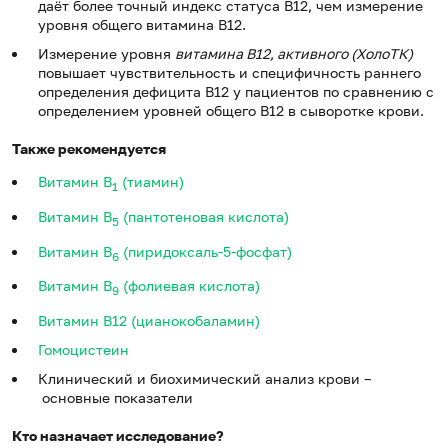
даёт более точный индекс статуса B12, чем измерение
уровня общего витамина B12.
Измерение уровня
витамина В12, активного (ХолоТК)
повышает чувствительность и специфичность раннего
определения дефицита B12 у пациентов по сравнению с
определением уровней общего В12 в сыворотке крови.
Также рекомендуется
Витамин B
(тиамин)
1
Витамин B
(пантотеновая кислота)
5
Витамин B
(пиридоксаль-5-фосфат)
6
Витамин B
(фолиевая кислота)
9
Витамин В12 (цианокобаламин)
Гомоцистеин
Клинический и биохимический анализ крови –
основные показатели
Кто назначает исследование?