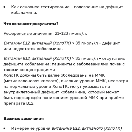
Как основное тестирование – подозрение на дефицит
кобаламина.
Что означают результаты?
Референсные значения
: 21–123 пмоль/л.
Витамин В12, активный (ХолоТК)
< 35 пмоль/л – д
ефицит
или недостаток
кобаламина.
Витамин В12, активный (ХолоТК)
> 35 пмоль/л – о
тсутствие
дефицита
кобаламина; п
ациенты с заболеваниями почек с
такими концентрациями
ХолоТК должны быть далее обследованы на MMК
(метилмалоновая кислота), высокие уровни MMК, несмотря
на нормальные уровни ХолоТК, могут указывать на
внутриклеточный дефицит кобаламина, который может
быть подтверждён понижением уровней MMК при приёме
препарата B12.
Важные замечания
Измерение уровня
витамина В12, активного (ХолоТК)