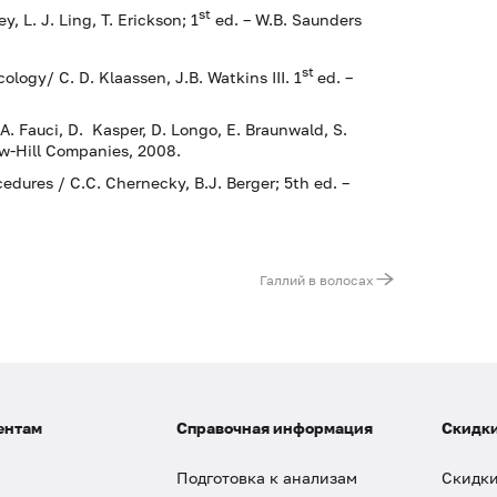
st
y, L. J. Ling, T. Erickson; 1
ed. – W.B. Saunders
st
ology/ C. D. Klaassen, J.B. Watkins III. 1
ed. –
/A. Fauci, D. Kasper, D. Longo, E. Braunwald, S.
aw-Hill Companies, 2008.
dures / С.С. Chernecky, В.J. Berger; 5th ed. –
Галлий в волосах
ентам
Справочная информация
Скидки
Подготовка к анализам
Скидки