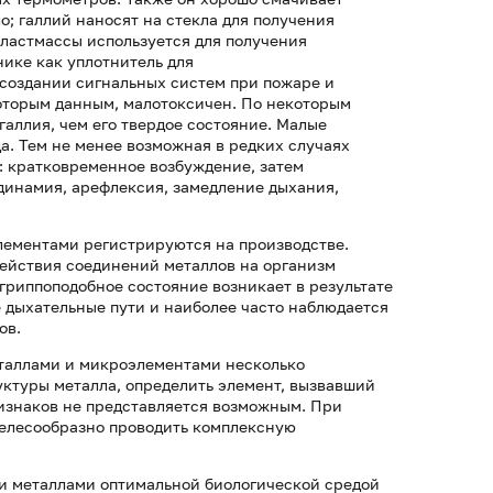
о; галлий наносят на стекла для получения
пластмассы используется для получения
нике как уплотнитель для
 создании сигнальных систем при пожаре и
которым данным, малотоксичен. По некоторым
галлия, чем его твердое состояние. Малые
а. Тем не менее возможная в редких случаях
 кратковременное возбуждение, затем
инамия, арефлексия, замедление дыхания,
лементами регистрируются на производстве.
действия соединений металлов на организм
гриппоподобное состояние возникает в результате
е дыхательные пути и наиболее часто наблюдается
ов.
еталлами и микроэлементами несколько
уктуры металла, определить элемент, вызвавший
ризнаков не представляется возможным. При
елесообразно проводить комплексную
и металлами оптимальной биологической средой