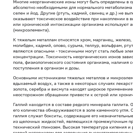
Многие неорганические ионы могут быть определены в о
абсолютно необходимыми для нормального метаболизма э
селен и йод. Другие (ртуть, кадмий, свинец и др.) не в
оказывают токсическое воздействие при накоплении в 
или хронической интоксикации организма используют ан
(микроэлемента).
К тяжелым металлам относятся хром, марганец, железо, к
молибден, кадмий, олово, сурьма, теллур, вольфрам, рту
являются опасными - токсичными могут стать любые эл
концентрации. Токсичность неорганических ионов зависи
пола, физиологического состояния организма, наличия 
поступления в организм и дозы.
Основными источниками тяжелых металлов и микроэлем
вдыхаемый воздух, а также в некоторых случаях лекарст
золота, серебра и висмута находят широкое применение
неосторожном обращении привести к острой или хрони
Галлий находится в составе редкого минерала галлита. 
его количества обнаруживаются в золе каменного угля
галлия служат бокситы, содержащие его незначительные 
из щелочных жидкостей, являющихся промежуточным пр
технический глинозем. Высокая температура кипения и
галлий материалом для заполнения высокотемпературны