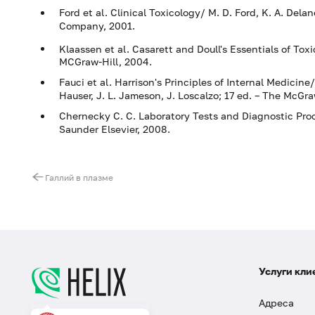
Ford et al. Clinical Toxicology/ M. D. Ford, K. A. Delane
Company, 2001.
Klaassen et al. Casarett and Doull's Essentials of Toxic
MCGraw-Hill, 2004.
Fauci et al. Harrison's Principles of Internal Medicine
Hauser, J. L. Jameson, J. Loscalzo; 17 ed. – The McGr
Chernecky C. C. Laboratory Tests and Diagnostic Proce
Saunder Elsevier, 2008.
Галлий в плазме
Услуги кли
Адреса