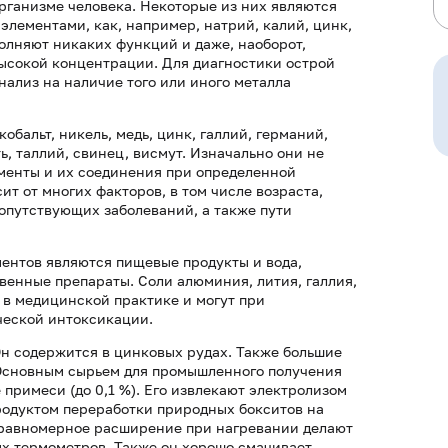
рганизме человека. Некоторые из них являются
лементами, как, например, натрий, калий, цинк,
ыполняют никаких функций и даже, наоборот,
высокой концентрации. Для диагностики острой
ализ на наличие того или иного металла
обальт, никель, медь, цинк, галлий, германий,
ть, таллий, свинец, висмут. Изначально они не
ементы и их соединения при определенной
т от многих факторов, в том числе возраста,
сопутствующих заболеваний, а также пути
ентов являются пищевые продукты и вода,
венные препараты. Соли алюминия, лития, галлия,
 в медицинской практике и могут при
ческой интоксикации.
Он содержится в цинковых рудах. Также большие
. Основным сырьем для промышленного получения
примеси (до 0,1 %). Его извлекают электролизом
одуктом переработки природных бокситов на
 равномерное расширение при нагревании делают
х термометров. Также он хорошо смачивает