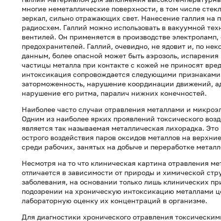
многие неметаллические поверхности, в том числе стекл
зеркал, сильно отражающих свет. Нанесение галлия на 
радиосхем. Галлий можно использовать в вакуумной тех
вентилей. Он применяется в производстве электроламп,
предохранителей. Галлий, очевидно, не ядовит и, по не
данным, более опасной может быть аэрозоль, испарения 
частицы металла при контакте с кожей не приносят вред
интоксикация сопровождается следующими признаками:
заторможенность, нарушение координации движений, ад
нарушение его ритма, паралич нижних конечностей.
Наиболее часто случаи отравления металлами и микроэ
Одним из наиболее ярких проявлений токсического воз
является так называемая металлическая лихорадка. Это 
острого воздействия паров оксидов металлов на верхни
среди рабочих, занятых на добыче и переработке металл
Несмотря на то что клиническая картина отравления м
отличается в зависимости от природы и химической стр
заболевания, на основании только лишь клинических п
подозрении на хроническую интоксикацию металлами ц
лабораторную оценку их концентраций в организме.
Для диагностики хронического отравления токсическим