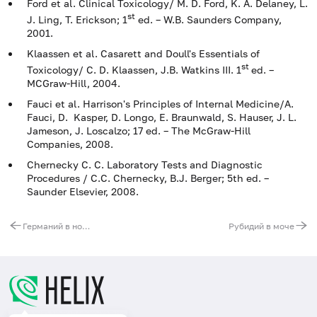
Ford et al. Clinical Toxicology/ M. D. Ford, K. A. Delaney, L.
st
J. Ling, T. Erickson; 1
ed. – W.B. Saunders Company,
2001.
Klaassen et al. Casarett and Doull's Essentials of
st
Toxicology/ C. D. Klaassen, J.B. Watkins III. 1
ed. –
MCGraw-Hill, 2004.
Fauci et al. Harrison's Principles of Internal Medicine/A.
Fauci, D. Kasper, D. Longo, E. Braunwald, S. Hauser, J. L.
Jameson, J. Loscalzo; 17 ed. – The McGraw-Hill
Companies, 2008.
Chernecky C. C. Laboratory Tests and Diagnostic
Procedures / С.С. Chernecky, В.J. Berger; 5th ed. –
Saunder Elsevier, 2008.
Германий в ногтях
Рубидий в моче