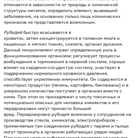
отличается в зависимости от природы и химической
структуры металла, определить элемент, вызвавший
заболевания, на основании только лишь клинических
признаков не представляется возможным.
Рубидий
быстро всасывается в
кроветок, затем концентрируется в головном мозге и
мышечных и мягких тканях, скелете, органах дыхания.
Данный микроэлемент играет определенную роль в
функционировании организма: регулирует процессы
возбуждения и торможения в нервной системе, хорошо
влияет на сердечно-сосудистую систему, участвует в
поддержании нормального кровяного давления,
способствует укреплению иммунитета. Он содержится в
некоторых продуктах (печень, картофель, баклажаны) и в
умеренном количестве поступает в организм вместе с
ними. При этом он принадлежат к числу токсичных и
потенциально опасных для человека элементов и его
передозировки могут принести большой
вред. Передозировка рубидия возможна у сотрудников на
производстве стекла, химикатов, электроприборов –
применяемые там соединения рубидия с парами и пылью
могут проникать в организм работающих рядом людей.
Повышение уровня рубидия может проявляться частыми