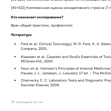
[40-422] Комплексная оценка оксидативного стресса (7
Кто назначает исследование?
Врач общей практики, профпатолог.
Литература
Ford et al. Clinical Toxicology/ M. D. Ford, K. A. Delane
Company, 2001.
Klaassen et al. Casarett and Doull's Essentials of Toxic
MCGraw-Hill, 2004.
Fauci et al. Harrison's Principles of Internal Medicine
Hauser, J. L. Jameson, J. Loscalzo; 17 ed. – The McGr
Chernecky C. C. Laboratory Tests and Diagnostic Proce
Saunder Elsevier, 2008.
Стронций в ногтях