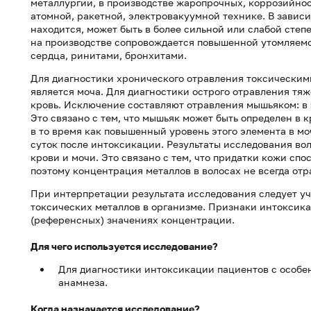
металлургии, в производстве жаропрочных, коррозийнос
атомной, ракетной, электровакуумной технике. В зависи
находится, может быть в более сильной или слабой сте
на производстве сопровождается повышенной утомляемо
сердца, ринитами, бронхитами.
Для диагностики хронического отравления токсическим
является моча. Для диагностики острого отравления тя
кровь. Исключение составляют отравления мышьяком: в 
Это связано с тем, что мышьяк может быть определен в к
в то время как повышенный уровень этого элемента в мо
суток после интоксикации. Результаты исследования во
крови и мочи. Это связано с тем, что придатки кожи сп
поэтому концентрация металлов в волосах не всегда от
При интерпретации результата исследования следует у
токсических металлов в организме. Признаки интоксик
(референсных) значениях концентрации.
Для чего используется исследование?
Для диагностики интоксикации пациентов с особе
анамнеза.
Когда назначается исследование?