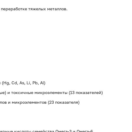
 переработке тяжелых металлов.
g, Cd, As, Li, Pb, Al)
е) и токсичные микроэлементы (13 показателей)
лов и микроэлементов (23 показателя)
ирные кислоты семейства Омега-3 и Омега-6