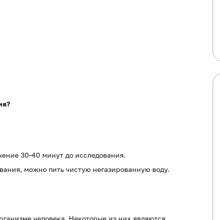
ия?
ечение 30-40 минут до исследования.
ования, можно пить чистую негазированную воду.
рганизме человека. Некоторые из них являются