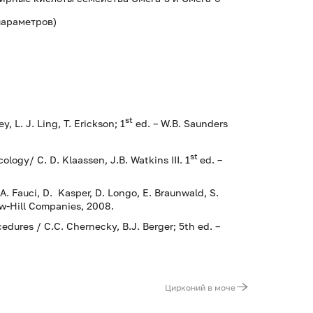
 параметров)
st
y, L. J. Ling, T. Erickson; 1
ed. – W.B. Saunders
st
ology/ C. D. Klaassen, J.B. Watkins III. 1
ed. –
/A. Fauci, D. Kasper, D. Longo, E. Braunwald, S.
aw-Hill Companies, 2008.
dures / С.С. Chernecky, В.J. Berger; 5th ed. –
Цирконий в моче