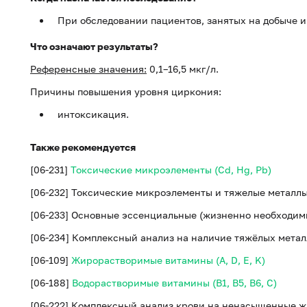
При обследовании пациентов, занятых на добыче и
Что означают результаты?
Референсные значения:
0,1–16,5 мкг/л.
Причины повышения уровня циркония:
интоксикация.
Также рекомендуется
[06-231]
Токсические микроэлементы (Cd, Hg, Pb)
[06-232] Токсические микроэлементы и тяжелые металлы (H
[06-233] Основные эссенциальные (жизненно необходимы
[06-234] Комплексный анализ на наличие тяжёлых метал
[06-109]
Жирорастворимые витамины (A, D, E, K)
[06-188]
Водорастворимые витамины (B1, B5, B6, С)
[06-222] Комплексный анализ крови на ненасыщенные ж