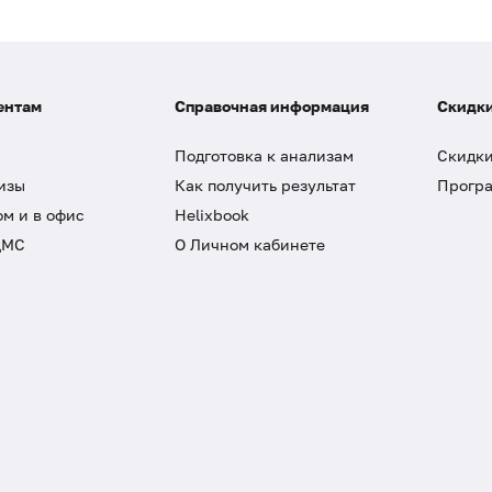
ентам
Справочная информация
Скидки
Подготовка к анализам
Скидки
изы
Как получить результат
Програ
ом и в офис
Helixbook
ДМС
О Личном кабинете