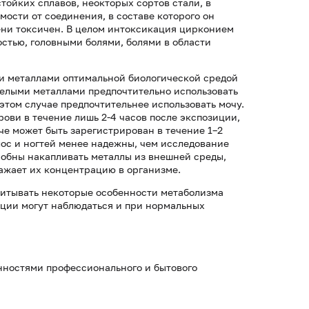
тойких сплавов, неокторых сортов стали, в
мости от соединения, в составе которого он
пени токсичен. В целом интоксикация цирконием
стью, головными болями, болями в области
и металлами оптимальной биологической средой
желыми металлами предпочтительно использовать
этом случае предпочтительнее использовать мочу.
рови в течение лишь 2-4 часов после экспозиции,
че может быть зарегистрирован в течение 1–2
лос и ногтей менее надежны, чем исследование
особны накапливать металлы из внешней среды,
ражает их концентрацию в организме.
читывать некоторые особенности метаболизма
ации могут наблюдаться и при нормальных
нностями профессионального и бытового