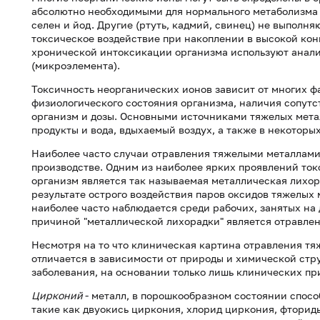
абсолютно необходимыми для нормального метаболизма э
селен и йод. Другие (ртуть, кадмий, свинец) не выполн
токсическое воздействие при накоплении в высокой кон
хронической интоксикации организма используют анализ
(микроэлемента).
Токсичность неорганических ионов зависит от многих фак
физиологического состояния организма, наличия сопутс
организм и дозы. Основными источниками тяжелых мет
продукты и вода, вдыхаемый воздух, а также в некоторы
Наиболее часто случаи отравления тяжелыми металлам
производстве. Одним из наиболее ярких проявлений ток
организм является так называемая металлическая лихор
результате острого воздействия паров оксидов тяжелых 
наиболее часто наблюдается среди рабочих, занятых на
причиной "металлической лихорадки" является отравлени
Несмотря на то что клиническая картина отравления т
отличается в зависимости от природы и химической стр
заболевания, на основании только лишь клинических пр
Цирконий
- металл, в порошкообразном состоянии спос
такие как двуокись циркония, хлорид циркония, фторид