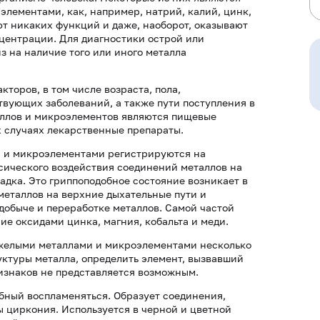
лементами, как, например, натрий, калий, цинк,
яют никаких функций и даже, наоборот, оказывают
центрации. Для диагностики острой или
 на наличие того или иного металла
торов, в том числе возраста, пола,
твующих заболеваний, а также пути поступления в
аллов и микроэлементов являются пищевые
х случаях лекарственные препараты.
и и микроэлементами регистрируются на
сического воздействия соединений металлов на
адка. Это гриппоподобное состояние возникает в
металлов на верхние дыхательные пути и
 добыче и переработке металлов. Самой частой
е оксидами цинка, магния, кобальта и меди.
яжелыми металлами и микроэлементами несколько
уктуры металла, определить элемент, вызвавший
изнаков не представляется возможным.
обный воспламеняться. Образует соединения,
ы циркония. Используется в черной и цветной