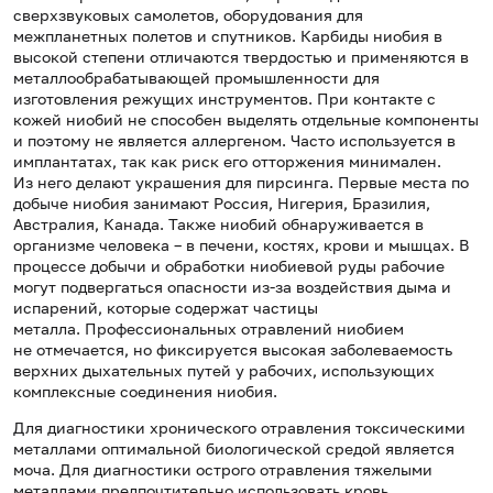
сверхзвуковых самолетов, оборудования для
межпланетных полетов и спутников. Карбиды ниобия в
высокой степени отличаются твердостью и применяются в
металлообрабатывающей промышленности для
изготовления режущих инструментов. При контакте с
кожей ниобий не способен выделять отдельные компоненты
и поэтому не является аллергеном. Часто используется в
имплантатах, так как риск его отторжения минимален.
Из него делают украшения для пирсинга. Первые места по
добыче ниобия занимают Россия, Нигерия, Бразилия,
Австралия, Канада. Также ниобий обнаруживается в
организме человека – в печени, костях, крови и мышцах. В
процессе добычи и обработки ниобиевой руды рабочие
могут подвергаться опасности из-за воздействия дыма и
испарений, которые содержат частицы
металла. Профессиональных отравлений ниобием
не отмечается, но фиксируется высокая заболеваемость
верхних дыхательных путей у рабочих, использующих
комплексные соединения ниобия.
Для диагностики хронического отравления токсическими
металлами оптимальной биологической средой является
моча. Для диагностики острого отравления тяжелыми
металлами предпочтительно использовать кровь.