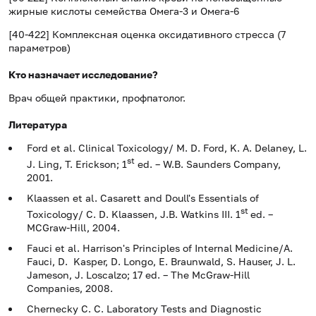
жирные кислоты семейства Омега-3 и Омега-6
[40-422] Комплексная оценка оксидативного стресса (7
параметров)
Кто назначает исследование?
Врач общей практики, профпатолог.
Литература
Ford et al. Clinical Toxicology/ M. D. Ford, K. A. Delaney, L.
st
J. Ling, T. Erickson; 1
ed. – W.B. Saunders Company,
2001.
Klaassen et al. Casarett and Doull's Essentials of
st
Toxicology/ C. D. Klaassen, J.B. Watkins III. 1
ed. –
MCGraw-Hill, 2004.
Fauci et al. Harrison's Principles of Internal Medicine/A.
Fauci, D. Kasper, D. Longo, E. Braunwald, S. Hauser, J. L.
Jameson, J. Loscalzo; 17 ed. – The McGraw-Hill
Companies, 2008.
Chernecky C. C. Laboratory Tests and Diagnostic