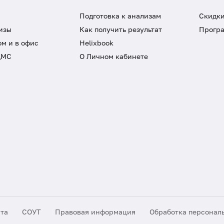
Подготовка к анализам
Скидки
изы
Как получить результат
Програ
ом и в офис
Helixbook
ДМС
О Личном кабинете
йта
СОУТ
Правовая информация
Обработка персонал