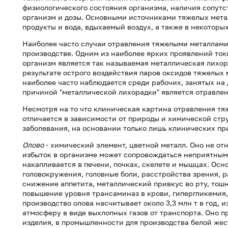
физиологического состояния организма, наличия сопутс
организм и дозы. Основными источниками тяжелых мет
продукты и вода, вдыхаемый воздух, а также в некоторы
Наиболее часто случаи отравления тяжелыми металлам
производстве. Одним из наиболее ярких проявлений ток
организм является так называемая металлическая лихор
результате острого воздействия паров оксидов тяжелых 
наиболее часто наблюдается среди рабочих, занятых на
причиной "металлической лихорадки" является отравлени
Несмотря на то что клиническая картина отравления т
отличается в зависимости от природы и химической стр
заболевания, на основании только лишь клинических пр
Олово
- химический элемент, цветной металл. Оно не от
избыток в организме может сопровождаться неприятны
накапливается в печени, почках, скелете и мышцах. Ос
головокружения, головные боли, расстройства зрения, р
снижение аппетита, металлический привкус во рту, тошн
повышение уровня трансаминаз в крови, гипергликемия
производство олова насчитывает около 3,3 млн т в год, 
атмосферу в виде выхлопных газов от транспорта. Оно 
изделия, в промышленности для производства белой жес