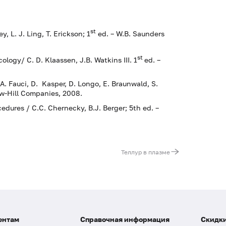
st
y, L. J. Ling, T. Erickson; 1
ed. – W.B. Saunders
st
ology/ C. D. Klaassen, J.B. Watkins III. 1
ed. –
/A. Fauci, D. Kasper, D. Longo, E. Braunwald, S.
aw-Hill Companies, 2008.
dures / С.С. Chernecky, В.J. Berger; 5th ed. –
Теллур в плазме
ентам
Справочная информация
Скидки