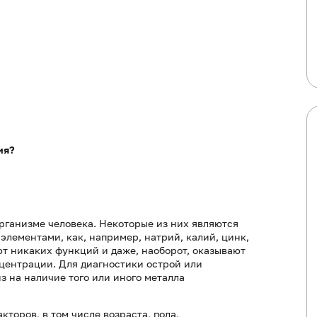
ия?
рганизме человека. Некоторые из них являются
лементами, как, например, натрий, калий, цинк,
яют никаких функций и даже, наоборот, оказывают
центрации. Для диагностики острой или
 на наличие того или иного металла
торов, в том числе возраста, пола,