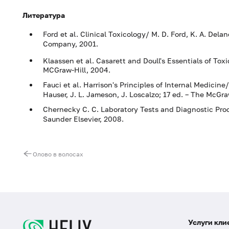
Литература
Ford et al. Clinical Toxicology/ M. D. Ford, K. A. Delane
Company, 2001.
Klaassen et al. Casarett and Doull's Essentials of Toxic
MCGraw-Hill, 2004.
Fauci et al. Harrison's Principles of Internal Medicine
Hauser, J. L. Jameson, J. Loscalzo; 17 ed. – The McGr
Chernecky C. C. Laboratory Tests and Diagnostic Proce
Saunder Elsevier, 2008.
Олово в волосах
Услуги кли