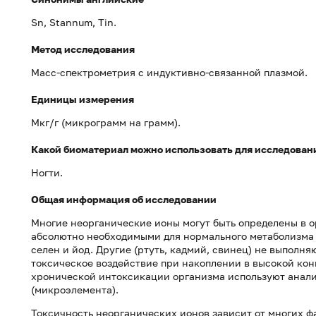
Sn, Stannum, Tin.
Метод исследования
Масс-спектрометрия с индуктивно-связанной плазмой.
Единицы измерения
Мкг/г (микрограмм на грамм).
Какой биоматериал можно использовать для исследован
Ногти.
Общая информация об исследовании
Многие неорганические ионы могут быть определены в о
абсолютно необходимыми для нормального метаболизма э
селен и йод. Другие (ртуть, кадмий, свинец) не выполн
токсическое воздействие при накоплении в высокой кон
хронической интоксикации организма используют анализ
(микроэлемента).
Токсичность неорганических ионов зависит от многих фак