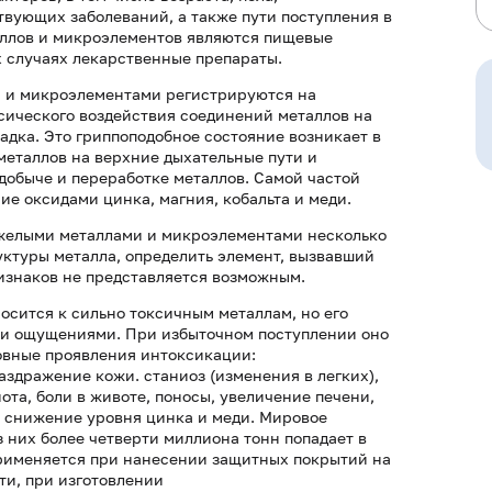
твующих заболеваний, а также пути поступления в
аллов и микроэлементов являются пищевые
х случаях лекарственные препараты.
и и микроэлементами регистрируются на
сического воздействия соединений металлов на
адка. Это гриппоподобное состояние возникает в
металлов на верхние дыхательные пути и
 добыче и переработке металлов. Самой частой
е оксидами цинка, магния, кобальта и меди.
яжелыми металлами и микроэлементами несколько
уктуры металла, определить элемент, вызвавший
изнаков не представляется возможным.
носится к сильно токсичным металлам, но его
ми ощущениями. При избыточном поступлении оно
новные проявления интоксикации:
аздражение кожи. станиоз (изменения в легких),
ота, боли в животе, поносы, увеличение печени,
, снижение уровня цинка и меди. Мировое
из них более четверти миллиона тонн попадает в
применяется при нанесении защитных покрытий на
ти, при изготовлении