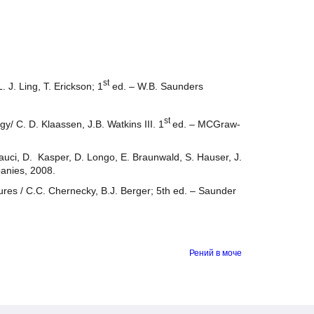
 параметров)
st
y, L. J. Ling, T. Erickson; 1
ed. – W.B. Saunders
st
ology/ C. D. Klaassen, J.B. Watkins III. 1
ed. –
/A. Fauci, D. Kasper, D. Longo, E. Braunwald, S.
aw-Hill Companies, 2008.
dures / С.С. Chernecky, В.J. Berger; 5th ed. –
Рений в моче