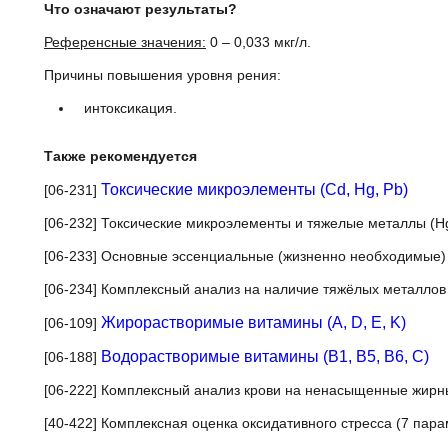
При обследовании пациентов, занятых на добыче и
Что означают результаты?
Референсные значения:
0 – 0,033 мкг/л.
Причины повышения уровня рения:
интоксикация.
Также рекомендуется
[06-231]
Токсические микроэлементы (Cd, Hg, Pb)
[06-232] Токсические микроэлементы и тяжелые металлы (H
[06-233] Основные эссенциальные (жизненно необходимы
[06-234] Комплексный анализ на наличие тяжёлых метал
[06-109]
Жирорастворимые витамины (A, D, E, K)
[06-188]
Водорастворимые витамины (B1, B5, B6, С)
[06-222] Комплексный анализ крови на ненасыщенные ж