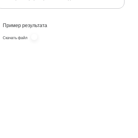
Для чего используется исследование?
Когда назначается исследование?
Пример результата
Что означают результаты?
Скачать файл
Также рекомендуется
Кто назначает исследование?
Литература