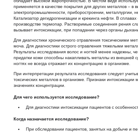
земле крайне мало. Занимает первые места по тугоплавк
воздействиям, прокатке, ковке, обладает высокой жароп
изготовления небольших деталей, также применяется в к
высоких технологиях, авиастроении, электропромышлен
нефтехимической сфере, атомной промышленности. Ката
сплавах с молибденом и вольфрамом используется в пр
рения слаботоксичны. Пыль металлического рения не вы
органы дыхания приводит к слабому фиброзу.
Для диагностики хронического отравления токсическим
является моча. Для диагностики острого отравления тя
кровь. Результаты исследования волос и ногтей менее н
связано с тем, что придатки кожи способны накапливать
концентрация металлов в волосах и ногтях не всегда от
При интерпретации результата исследования следует у
токсических металлов в организме. Признаки интоксик
(референсных) значениях концентрации.
Для чего используется исследование?
Для диагностики интоксикации пациентов с особе
анамнеза.
Когда назначается исследование?