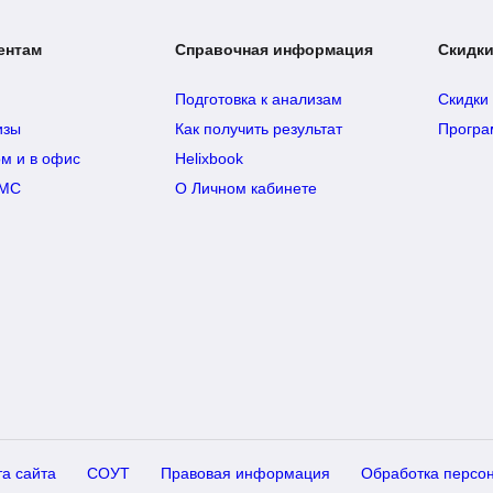
ентам
Справочная информация
Скидки
Подготовка к анализам
Скидки
изы
Как получить результат
Програ
ом и в офис
Helixbook
ДМС
О Личном кабинете