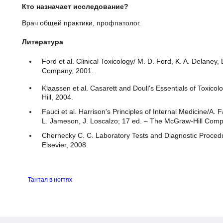
[40-422] Комплексная оценка оксидативного стресса (7
Кто назначает исследование?
Врач общей практики, профпатолог.
Литература
Ford et al. Clinical Toxicology/ M. D. Ford, K. A. Delane
Company, 2001.
Klaassen et al. Casarett and Doull's Essentials of Toxic
MCGraw-Hill, 2004.
Fauci et al. Harrison's Principles of Internal Medicine
Hauser, J. L. Jameson, J. Loscalzo; 17 ed. – The McGr
Chernecky C. C. Laboratory Tests and Diagnostic Proce
Saunder Elsevier, 2008.
Тантал в ногтях