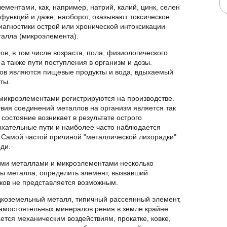
лементами, как, например, натрий, калий, цинк,
яют никаких функций и даже, наоборот, оказывают
центрации. Для диагностики острой или
 на наличие того или иного металла
торов, в том числе возраста, пола,
твующих заболеваний, а также пути поступления в
аллов и микроэлементов являются пищевые
х случаях лекарственные препараты.
и и микроэлементами регистрируются на
сического воздействия соединений металлов на
адка. Это гриппоподобное состояние возникает в
металлов на верхние дыхательные пути и
 добыче и переработке металлов. Самой частой
е оксидами цинка, магния, кобальта и меди.
яжелыми металлами и микроэлементами несколько
уктуры металла, определить элемент, вызвавший
изнаков не представляется возможным.
. Редкоземельный металл, типичный рассеянный
молибдените, самостоятельных минералов рения в