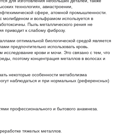
ости, легко поддается механическим
рочностью. В чистом виде используется для
ачестве покрытия для других металлов – в
ности, приборостроении, металлургии,
лизатор дегидрогенизации и крекинга нефти. В
оизводстве термопар. Растворимые соединения
зывает интоксикации, при попадании через
и металлами оптимальной биологической средой
желыми металлами предпочтительно использовать
адежны, чем исследование крови и мочи. Это
 металлы из внешней среды, поэтому
ражает их концентрацию в организме.
читывать некоторые особенности метаболизма
ации могут наблюдаться и при нормальных
нностями профессионального и бытового