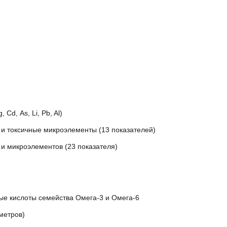
 переработке тяжелых металлов.
g, Cd, As, Li, Pb, Al)
е) и токсичные микроэлементы (13 показателей)
лов и микроэлементов (23 показателя)
ирные кислоты семейства Омега-3 и Омега-6