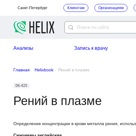
Санкт-Петербург
Клиентам
Организациям
Анализы
Запись к врачу
Главная
Helixbook
Рений в плазме
06-425
Рений в плазме
Определение концентрации в крови металла рения, исп
Синонимы английские