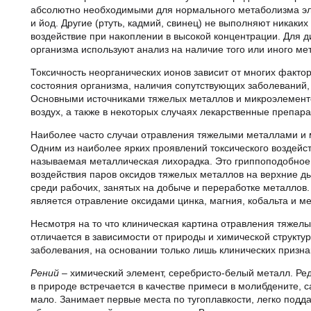
абсолютно необходимыми для нормального метаболизма э
селен и йод. Другие (ртуть, кадмий, свинец) не выполн
токсическое воздействие при накоплении в высокой кон
хронической интоксикации организма используют анализ
(микроэлемента).
Токсичность неорганических ионов зависит от многих фак
физиологического состояния организма, наличия сопутс
организм и дозы. Основными источниками тяжелых мет
продукты и вода, вдыхаемый воздух, а также в некоторы
Наиболее часто случаи отравления тяжелыми металлам
производстве. Одним из наиболее ярких проявлений ток
организм является так называемая металлическая лихор
результате острого воздействия паров оксидов тяжелых 
наиболее часто наблюдается среди рабочих, занятых на
причиной "металлической лихорадки" является отравлени
Несмотря на то что клиническая картина отравления т
отличается в зависимости от природы и химической стр
заболевания, на основании только лишь клинических пр
Рений
– химический элемент, серебристо-белый металл
элемент, в природе встречается в качестве примеси в 