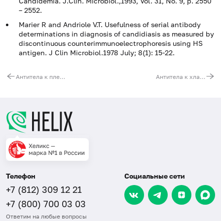
Candidemia. J.Clin. Microbiol.,1993, Vol. 31, No. 9, p. 2550
– 2552.
Marier R and Andriole V.T. Usefulness of serial antibody
determinations in diagnosis of candidiasis as measured by
discontinuous counterimmunoelectrophoresis using HS
antigen. J Clin Microbiol.1978 July; 8(1): 15-22.
Антитела к плесневым грибам (Aspergillus fumigatus, IgG)
Антитела к хламидии трахоматис (Chlamydia trachomatis, IgA)
Телефон
Социальные сети
+7 (812) 309 12 21
+7 (800) 700 03 03
Ответим на любые вопросы