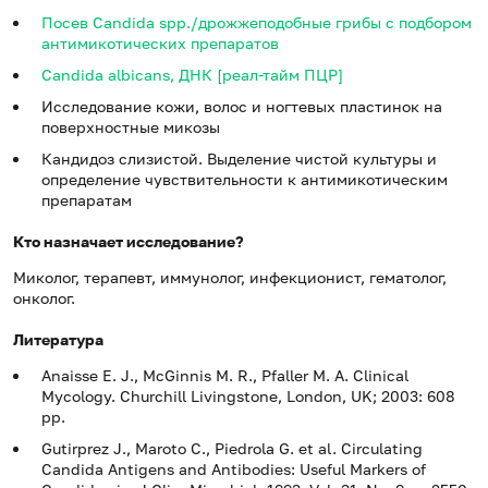
Посев Candida spp./дрожжеподобные грибы с подбором
антимикотических препаратов
Candida albicans, ДНК [реал-тайм ПЦР]
Исследование кожи, волос и ногтевых пластинок на
поверхностные микозы
Кандидоз слизистой. Выделение чистой культуры и
определение чувствительности к антимикотическим
препаратам
Кто назначает исследование?
Миколог, терапевт, иммунолог, инфекционист, гематолог,
онколог.
Литература
Anaisse E. J., McGinnis M. R., Pfaller M. A. Clinical
Mycology. Churchill Livingstone, London, UK; 2003: 608
pp.
Gutirprez J., Maroto C., Piedrola G. et al. Circulating
Candida Antigens and Antibodies: Useful Markers of