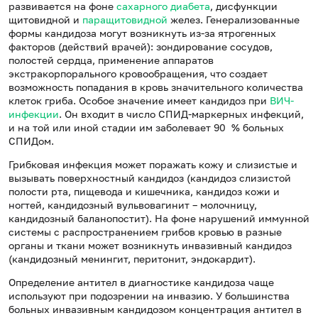
развивается на фоне
сахарного диабета
, дисфункции
щитовидной и
паращитовидной
желез. Генерализованные
формы кандидоза могут возникнуть из-за ятрогенных
факторов (действий врачей): зондирование сосудов,
полостей сердца, применение аппаратов
экстракорпорального кровообращения, что создает
возможность попадания в кровь значительного количества
клеток гриба. Особое значение имеет кандидоз при
ВИЧ-
инфекции
. Он входит в число СПИД-маркерных инфекций,
и на той или иной стадии им заболевает 90 % больных
СПИДом.
Грибковая инфекция может поражать кожу и слизистые и
вызывать поверхностный кандидоз (кандидоз слизистой
полости рта, пищевода и кишечника, кандидоз кожи и
ногтей, кандидозный вульвовагинит – молочницу,
кандидозный баланопостит). На фоне нарушений иммунной
системы с распространением грибов кровью в разные
органы и ткани может возникнуть инвазивный кандидоз
(кандидозный менингит, перитонит, эндокардит).
Определение антител в диагностике кандидоза чаще
используют при подозрении на инвазию. У большинства
больных инвазивным кандидозом концентрация антител в