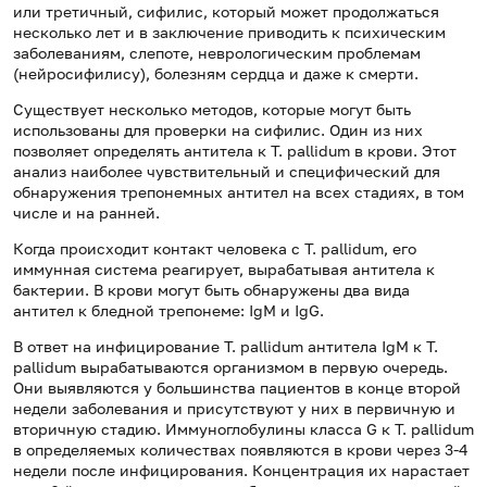
или третичный, сифилис, который может продолжаться
несколько лет и в заключение приводить к психическим
заболеваниям, слепоте, неврологическим проблемам
(нейросифилису), болезням сердца и даже к смерти.
Существует несколько методов, которые могут быть
использованы для проверки на сифилис. Один из них
позволяет определять антитела к T. pallidum в крови. Этот
анализ наиболее чувствительный и специфический для
обнаружения трепонемных антител на всех стадиях, в том
числе и на ранней.
Когда происходит контакт человека с T. pallidum, его
иммунная система реагирует, вырабатывая антитела к
бактерии. В крови могут быть обнаружены два вида
антител к бледной трепонеме: IgM и IgG.
В ответ на инфицирование T. pallidum антитела IgM к T.
pallidum вырабатываются организмом в первую очередь.
Они выявляются у большинства пациентов в конце второй
недели заболевания и присутствуют у них в первичную и
вторичную стадию. Иммуноглобулины класса G к T. pallidum
в определяемых количествах появляются в крови через 3-4
недели после инфицирования. Концентрация их нарастает