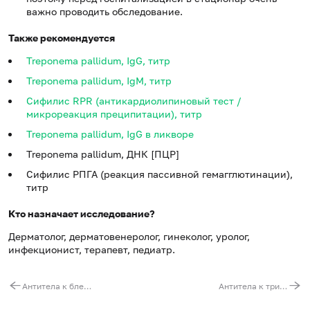
важно проводить обследование.
Также рекомендуется
Treponema pallidum, IgG, титр
Treponema pallidum, IgM, титр
Сифилис RPR (антикардиолипиновый тест /
микрореакция преципитации), титр
Treponema pallidum, IgG в ликворе
Treponema pallidum, ДНК [ПЦР]
Сифилис РПГА (реакция пассивной гемагглютинации),
титр
Кто назначает исследование?
Дерматолог, дерматовенеролог, гинеколог, уролог,
инфекционист, терапевт, педиатр.
Антитела к бледной трепонеме (Treponema pallidum, IgM), титр
Антитела к трихинелле (Trichinella, IgG)