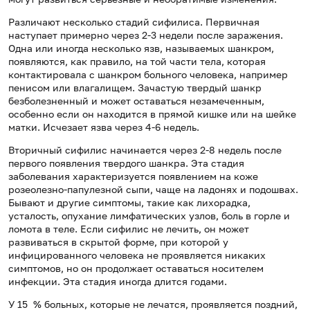
Различают несколько стадий сифилиса. Первичная
наступает примерно через 2-3 недели после заражения.
Одна или иногда несколько язв, называемых шанкром,
появляются, как правило, на той части тела, которая
контактировала с шанкром больного человека, например
пенисом или влагалищем. Зачастую твердый шанкр
безболезненный и может оставаться незамеченным,
особенно если он находится в прямой кишке или на шейке
матки. Исчезает язва через 4-6 недель.
Вторичный сифилис начинается через 2-8 недель после
первого появления твердого шанкра. Эта стадия
заболевания характеризуется появлением на коже
розеолезно-папулезной сыпи, чаще на ладонях и подошвах.
Бывают и другие симптомы, такие как лихорадка,
усталость, опухание лимфатических узлов, боль в горле и
ломота в теле. Если сифилис не лечить, он может
развиваться в скрытой форме, при которой у
инфицированного человека не проявляется никаких
симптомов, но он продолжает оставаться носителем
инфекции. Эта стадия иногда длится годами.
У 15 % больных, которые не лечатся, проявляется поздний,