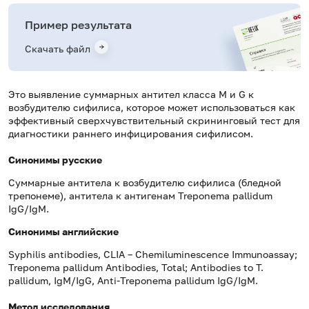
Пример результата
Скачать файл
Это выявление суммарных антител класса M и G к
возбудителю сифилиса, которое может использоваться как
эффективный сверхчувствительный скрининговый тест для
диагностики раннего инфицирования сифилисом.
Синонимы русские
Суммарные антитела к возбудителю сифилиса (бледной
трепонеме), антитела к антигенам Treponema pallidum
IgG/IgM.
Синонимы
английские
Syphilis antibodies, СLIA – Chemiluminescence Immunoassay;
Treponema pallidum Antibodies, Total; Antibodies to T.
pallidum, IgM/IgG, Anti-Treponema pallidum IgG/IgM.
Метод исследования