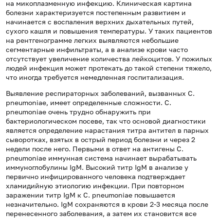
на микоплазменную инфекцию. Клиническая картина
болезни характеризуется постепенным развитием и
начинается с воспаления верхних дыхательных путей,
сухого кашля и повышения температуры. У таких пациентов
на рентгенограмме легких выявляются небольшие
сегментарные инфильтраты, а в анализе крови часто
отсутствует увеличение количества лейкоцитов. У пожилых
людей инфекция может протекать до такой степени тяжело,
что иногда требуется немедленная госпитализация.
Выявление респираторных заболеваний, вызванных C.
pneumoniae, имеет определенные сложности. C.
pneumoniaе очень трудно обнаружить при
бактериологическом посеве, так что основой диагностики
является определение нарастания титра антител в парных
сыворотках, взятых в острый период болезни и через 2
недели после него. Первыми в ответ на антигены C.
pneumoniaе иммунная система начинает вырабатывать
иммуноглобулины IgM. Высокий титр IgM в анализе у
первично инфицированного человека подтверждает
хламидийную этиологию инфекции. При повторном
заражении титр IgM к C. pneumoniaе повышается
незначительно. IgM сохраняются в крови 2-3 месяца после
перенесенного заболевания, а затем их становится все