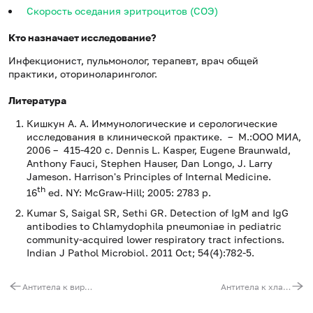
Скорость оседания эритроцитов (СОЭ)
Кто назначает исследование?
Инфекционист, пульмонолог, терапевт, врач общей
практики, оториноларинголог.
Литература
Кишкун А. А. Иммунологические и серологические
исследования в клинической практике. – М.:ООО МИА,
2006 – 415-420 с. Dennis L. Kasper, Eugene Braunwald,
Anthony Fauci, Stephen Hauser, Dan Longo, J. Larry
Jameson. Harrison's Principles of Internal Medicine.
th
16
ed. NY: McGraw-Hill; 2005: 2783 р.
Kumar S, Saigal SR, Sethi GR. Detection of IgM and IgG
antibodies to Chlamydophila pneumoniae in pediatric
community-acquired lower respiratory tract infections.
Indian J Pathol Microbiol. 2011 Oct; 54(4):782-5.
Антитела к вирусу гепатита E (anti-HEV, IgM)
Антитела к хламидии пневмониа (Chlamydia pneumoniae, IgG)