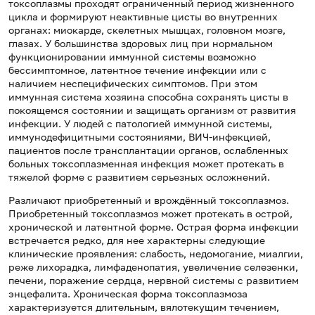
токсоплазмы проходят ограниченный период жизненного
цикла и формируют неактивные цисты во внутренних
органах: миокарде, скелетных мышцах, головном мозге,
глазах. У большинства здоровых лиц при нормальном
функционировании иммунной системы возможно
бессимптомное, латентное течение инфекции или с
наличием неспецифических симптомов. При этом
иммунная система хозяина способна сохранять цисты в
покоящемся состоянии и защищать организм от развития
инфекции. У людей с патологией иммунной системы,
иммунодефицитными состояниями, ВИЧ-инфекцией,
пациентов после трансплантации органов, ослабленных
больных токсоплазменная инфекция может протекать в
тяжелой форме с развитием серьезных осложнений.
Различают приобретенный и врождённый токсоплазмоз.
Приобретенный токсоплазмоз может протекать в острой,
хронической и латентной форме. Острая форма инфекции
встречается редко, для нее характерны следующие
клинические проявления: слабость, недомогание, миалгии,
реже лихорадка, лимфаденопатия, увеличение селезенки,
печени, поражение сердца, нервной системы с развитием
энцефалита. Хроническая форма токсоплазмоза
характеризуется длительным, вялотекущим течением,