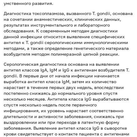
умственного развития.
Диагностика токсоплазмоза, вызванного T. gondii, основана
на сочетании анамнестических, клинических данных,
результатах инструментального и лабораторного
обследования. К современным методам диагностики
данной инфекции относится выявление специфических
антител к T. gondii серологическими иммунологическими
методами, а также определение генетического материала
возбудителя методом полимеразной цепной реакции.
Серологическая диагностика основана на выявлении
антител классов IgA, IgM и IgG к антигенам возбудителя T.
gondii. В первые дни от начала инфекции начинается
выработка антител класса IgM, затем их количество
нарастает в течение первых двух недель, впоследствии
постепенно снижаясь до нормального уровня спустя
несколько месяцев. Антитела класса IgG вырабатываются
спустя несколько недель после первичного
инфицирования, их уровень нарастает соответственно
длительности и активности заболевания, снижаясь при
выздоровлении или при переходе в латентную форму
заболевания. Выявление антител класса IgG в сыворотке
крови свидетельствует о контакте пациента с антигенами