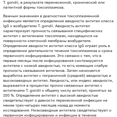
T. gondii, в результате перенесенной, хронической или
латентной формы токсоплазмоза.
Важным значением в диагностике токсоплазменной
инфекции является определение авидности антител класса
IgG к возбудителю T. gondii. Авидность антител
характеризует прочность связывания специфических
антител с антигенами токсоплазм, находящихся на
поверхности клеточной мембраны возбудителя.
Определение авидности антител класса IgG играет роль в
определении длительности течения токсоплазмоза и срока
первичного инфицирования. Это связано с тем, что в
первые месяцы после инфицирования синтезируются
антитела с низкой авидностью, то есть имеющие слабую
прочность связывания антигенов. Затем начинается
выработка антител с пограничной (средней) авидностью и
высокоавидных антител. Авидность, или индекс авидности,
выражается в процентах прочно связанных антител с
антигенами T. gondii к общему числу антител, принятых за
100 %. Определение антител с высокой авидностью
свидетельствует о давности перенесенной инфекции не
менее трех-четырех месяцев назад до момента
исследования. Низкоавидные антитела свидетельствуют о
первичном инфицировании и инфекции в течение