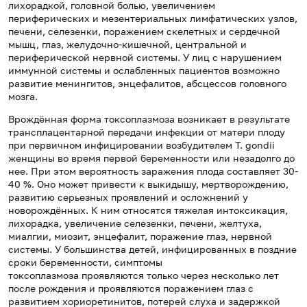
лихорадкой, головной болью, увеличением
периферических и мезентериальных лимфатических узлов,
печени, селезенки, поражением скелетных и сердечной
мышц, глаз, желудочно-кишечной, центральной и
периферической нервной системы. У лиц с нарушением
иммунной системы и ослабленных пациентов возможно
развитие менингитов, энцефалитов, абсцессов головного
мозга.
Врождённая форма токсоплазмоза возникает в результате
трансплацентарной передачи инфекции от матери плоду
при первичном инфицировании возбудителем T. gondii
женщины во время первой беременности или незадолго до
нее. При этом вероятность заражения плода составляет 30-
40 %. Оно может привести к выкидышу, мертворождению,
развитию серьезных проявлений и осложнений у
новорождённых. К ним относятся тяжелая интоксикация,
лихорадка, увеличение селезенки, печени, желтуха,
миалгии, миозит, энцефалит, поражение глаз, нервной
системы. У большинства детей, инфицированных в поздние
сроки беременности, симптомы
токсоплазмоза проявляются только через несколько лет
после рождения и проявляются поражением глаз с
развитием хориоретинитов, потерей слуха и задержкой