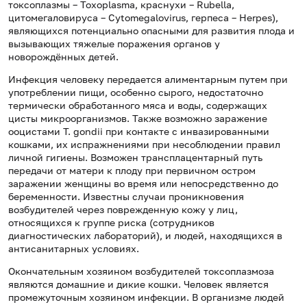
токсоплазмы – Toxoplasma, краснухи – Rubella,
цитомегаловируса – Cytomegalovirus, герпеса – Herpes),
являющихся потенциально опасными для развития плода и
вызывающих тяжелые поражения органов у
новорождённых детей.
Инфекция человеку передается алиментарным путем при
употреблении пищи, особенно сырого, недостаточно
термически обработанного мяса и воды, содержащих
цисты микроорганизмов. Также возможно заражение
ооцистами T. gondii при контакте с инвазированными
кошками, их испражнениями при несоблюдении правил
личной гигиены. Возможен трансплацентарный путь
передачи от матери к плоду при первичном остром
заражении женщины во время или непосредственно до
беременности. Известны случаи проникновения
возбудителей через поврежденную кожу у лиц,
относящихся к группе риска (сотрудников
диагностических лабораторий), и людей, находящихся в
антисанитарных условиях.
Окончательным хозяином возбудителей токсоплазмоза
являются домашние и дикие кошки. Человек является
промежуточным хозяином инфекции. В организме людей