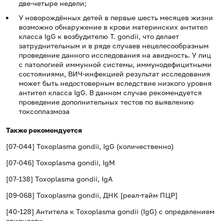
две-четыре недели;
У новорождённых детей в первые шесть месяцев жизни
возможно обнаружение в крови материнских антител
класса IgG к возбудителю T. gondii, что делает
затруднительным и в ряде случаев нецелесообразным
проведение данного исследования на авидность. У лиц
с патологией иммунной системы, иммунодефицитными
состояниями, ВИЧ-инфекцией результат исследования
может быть недостоверным вследствие низкого уровня
антител класса IgG. В данном случае рекомендуется
проведение дополнительных тестов по выявлению
токсоплазмоза
Также рекомендуется
[07-044] Toxoplasma gondii, IgG (количественно)
[07-046] Toxoplasma gondii, IgM
[07-138] Toxoplasma gondii, IgА
[09-068] Toxoplasma gondii, ДНК [реал-тайм ПЦР]
[40-128] Антитела к Toxoplasma gondii (IgG) с определением
авидности