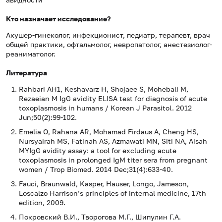
Кто назначает исследование?
Акушер-гинеколог, инфекционист, педиатр, терапевт, врач
общей практики, офтальмолог, невропатолог, анестезиолог-
реаниматолог.
Литература
Rahbari AH1, Keshavarz H, Shojaee S, Mohebali M,
Rezaeian M IgG avidity ELISA test for diagnosis of acute
toxoplasmosis in humans / Korean J Parasitol. 2012
Jun;50(2):99-102.
Emelia O, Rahana AR, Mohamad Firdaus A, Cheng HS,
Nursyairah MS, Fatinah AS, Azmawati MN, Siti NA, Aisah
MYIgG avidity assay: a tool for excluding acute
toxoplasmosis in prolonged IgM titer sera from pregnant
women / Trop Biomed. 2014 Dec;31(4):633-40.
Fauci, Braunwald, Kasper, Hauser, Longo, Jameson,
Loscalzo Harrison’s principles of internal medicine, 17th
edition, 2009.
Покровский В.И., Творогова М.Г., Шипулин Г.А.