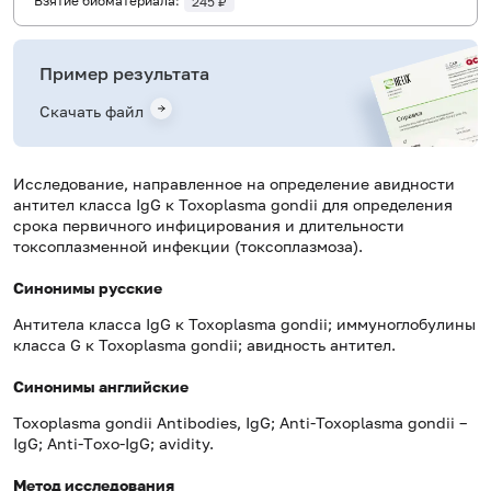
Взятие биоматериала:
245 ₽
Пример результата
Скачать файл
Исследование, направленное на определение авидности
антител класса IgG к Toxoplasma gondii для определения
срока первичного инфицирования и длительности
токсоплазменной инфекции (токсоплазмоза).
Синонимы русские
Антитела класса IgG к Toxoplasma gondii; иммуноглобулины
класса G к Toxoplasma gondii; авидность антител.
Синонимы английские
Toxoplasma gondii Antibodies, IgG; Anti-Toxoplasma gondii –
IgG; Anti-Тoxo-IgG; avidity.
Метод исследования