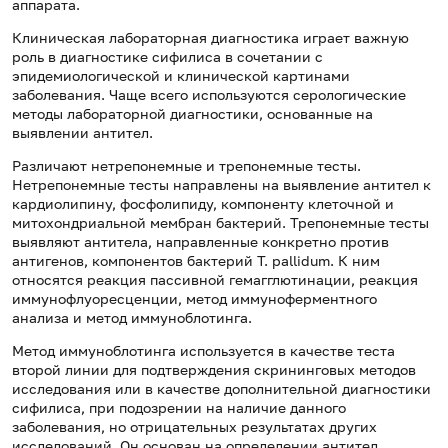
аппарата.
Клиническая лабораторная диагностика играет важную
роль в диагностике сифилиса в сочетании с
эпидемиологической и клинической картинами
заболевания. Чаще всего используются серологические
методы лабораторной диагностики, основанные на
выявлении антител.
Различают нетрепонемные и трепонемные тесты.
Нетрепонемные тесты направлены на выявление антител к
кардиолипину, фосфолипиду, компоненту клеточной и
митохондриальной мембран бактерий. Трепонемные тесты
выявляют антитела, направленные конкретно против
антигенов, компонентов бактерий T. pallidum. К ним
относятся реакция пассивной гемагглютинации, реакция
иммунофлуоресценции, метод иммуноферментного
анализа и метод иммуноблотинга.
Метод иммуноблотинга используется в качестве теста
второй линии для подтверждения скрининговых методов
исследования или в качестве дополнительной диагностики
сифилиса, при подозрении на наличие данного
заболевания, но отрицательных результатах других
исследований. Он основан на определении антител