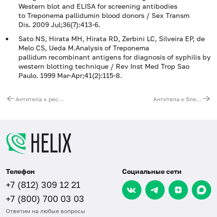
Western blot and ELISA for screening antibodies
to Treponema pallidumin blood donors / Sex Transm
Dis. 2009 Jul;36(7):413-6.
Sato NS, Hirata MH, Hirata RD, Zerbini LC, Silveira EP, de
Melo CS, Ueda M.Analysis of Treponema
pallidum recombinant antigens for diagnosis of syphilis by
western blotting technique / Rev Inst Med Trop Sao
Paulo. 1999 Mar-Apr;41(2):115-8.
Антитела к респираторно-синцитиальному вирусу (RSV, IgG)
Антитела к бледной трепонеме (Treponema pallidum, IgM) (иммуноблот)
Телефон
Социальные сети
+7 (812) 309 12 21
+7 (800) 700 03 03
Ответим на любые вопросы