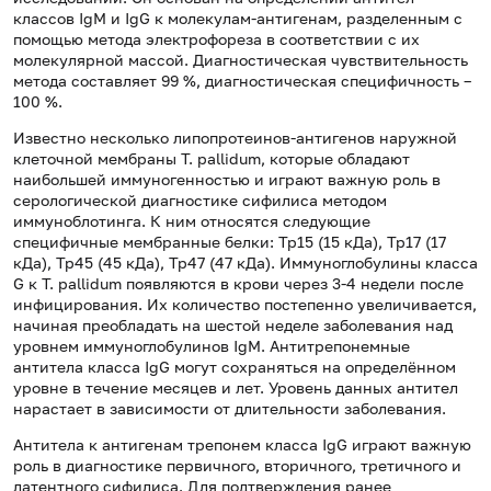
классов IgM и IgG к молекулам-антигенам, разделенным с
помощью метода электрофореза в соответствии с их
молекулярной массой. Диагностическая чувствительность
метода составляет
99 %, диагностическая специфичность –
100 %.
Известно несколько липопротеинов-антигенов наружной
клеточной мембраны T. рallidum, которые обладают
наибольшей иммуногенностью и играют важную роль в
серологической диагностике сифилиса методом
иммуноблотинга. К ним относятся следующие
специфичные мембранные белки: Tp15 (15 кДа), Tp17 (17
кДа), Tp45 (45 кДа), Tp47 (47 кДа). Иммуноглобулины класса
G к T. pallidum появляются в крови через 3-4 недели после
инфицирования. Их количество постепенно увеличивается,
начиная преобладать на шестой неделе заболевания над
уровнем иммуноглобулинов IgM. Антитрепонемные
антитела класса IgG могут сохраняться на определённом
уровне в течение месяцев и лет. Уровень данных антител
нарастает в зависимости от длительности заболевания.
Антитела к антигенам трепонем класса IgG играют важную
роль в диагностике первичного, вторичного, третичного и
латентного сифилиса. Для подтверждения ранее