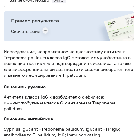
Взятие биоматериала:
245 ₽
Пример результата
Скачать файл
Исследование, направленное на диагностику антител к
Treponema pallidum класса IgG методом иммуноблотинга в
целях диагностики или подтверждения сифилиса, а также
для дифференциальной диагностики свежеприобретенного
и давнего инфицирования T. рallidum.
Синонимы русские
Антитела класса IgG к возбудителю сифилиса;
иммуноглобулины класса G к антигенам Тreponema
pallidum.
Синонимы
английские
Syphilis IgG; anti-Treponema pallidum, IgG; anti-TP IgG;
antibodies to Т. pallidum, IgG; immunoblotting.