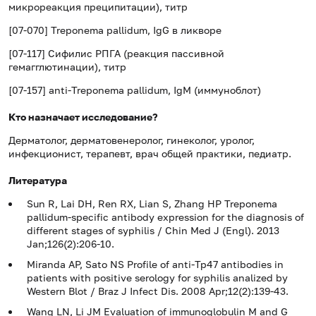
микрореакция преципитации), титр
[07-070] Treponema pallidum, IgG в ликворе
[07-117] Сифилис РПГА (реакция пассивной
гемагглютинации), титр
[07-157] anti-Treponema pallidum, IgM (иммуноблот)
Кто назначает исследование?
Дерматолог, дерматовенеролог, гинеколог, уролог,
инфекционист, терапевт, врач общей практики, педиатр.
Литература
Sun R, Lai DH, Ren RX, Lian S, Zhang HP Treponema
pallidum-specific antibody expression for the diagnosis of
different stages of syphilis / Chin Med J (Engl). 2013
Jan;126(2):206-10.
Miranda AP, Sato NS Profile of anti-Tp47 antibodies in
patients with positive serology for syphilis analized by
Western Blot / Braz J Infect Dis. 2008 Apr;12(2):139-43.
Wang LN, Li JM Evaluation of immunoglobulin M and G