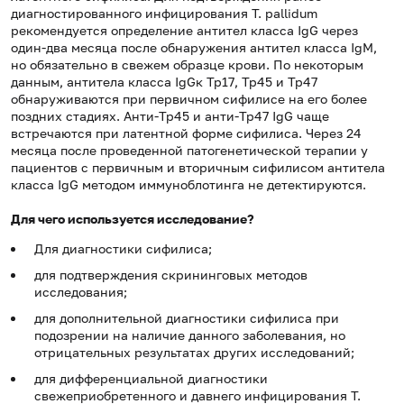
диагностированного инфицирования T. pallidum
рекомендуется определение антител класса IgG через
один-два месяца после обнаружения антител класса IgM,
но обязательно в свежем образце крови. По некоторым
данным, антитела класса IgGк Tp17, Tp45 и Tp47
обнаруживаются при первичном сифилисе на его более
поздних стадиях. Анти-Tp45 и анти-Tp47 IgG чаще
встречаются при латентной форме сифилиса. Через 24
месяца после проведенной патогенетической терапии у
пациентов с первичным и вторичным сифилисом антитела
класса IgG методом иммуноблотинга не детектируются.
Для чего используется исследование?
Для диагностики сифилиса;
для подтверждения скрининговых методов
исследования;
для дополнительной диагностики сифилиса при
подозрении на наличие данного заболевания, но
отрицательных результатах других исследований;
для дифференциальной диагностики
свежеприобретенного и давнего инфицирования T.