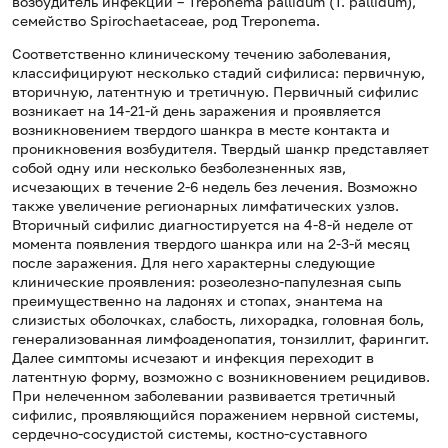
возбудитель инфекции – Treponema pallidum (T. pallidum),
семейство Spirochaetaceae, род Treponema.
Соответственно клиническому течению заболевания,
классифицируют несколько стадий сифилиса: первичную,
вторичную, латентную и третичную. Первичный сифилис
возникает на 14-21-й день заражения и проявляется
возникновением твердого шанкра в месте контакта и
проникновения возбудителя. Твердый шанкр представляет
собой одну или несколько безболезненных язв,
исчезающих в течение 2-6 недель без лечения. Возможно
также увеличение регионарных лимфатических узлов.
Вторичный сифилис диагностируется на 4-8-й неделе от
момента появления твердого шанкра или на 2-3-й месяц
после заражения. Для него характерны следующие
клинические проявления: розеолезно-папулезная сыпь
преимущественно на ладонях и стопах, энантема на
слизистых оболочках, слабость, лихорадка, головная боль,
генерализованная лимфоаденопатия, тонзиллит, фарингит.
Далее симптомы исчезают и инфекция переходит в
латентную форму, возможно с возникновением рецидивов.
При нелеченном заболевании развивается третичный
сифилис, проявляющийся поражением нервной системы,
сердечно-сосудистой системы, костно-суставного