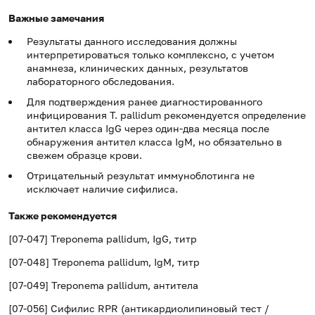
Важные замечания
Результаты данного исследования должны
интерпретироваться только комплексно, с учетом
анамнеза, клинических данных, результатов
лабораторного обследования.
Для подтверждения ранее диагностированного
инфицирования T. pallidum рекомендуется определение
антител класса IgG через один-два месяца после
обнаружения антител класса IgM, но обязательно в
свежем образце крови.
Отрицательный результат иммуноблотинга не
исключает наличие сифилиса.
Также рекомендуется
[07-047] Treponema pallidum, IgG, титр
[07-048] Treponema pallidum, IgM, титр
[07-049] Treponema pallidum, антитела
[07-056] Сифилис RPR (антикардиолипиновый тест /