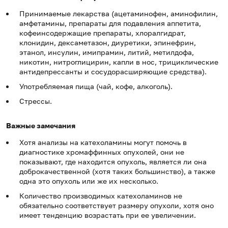
Принимаемые лекарства (ацетаминофен, аминофилин,
амфетамины, препараты для подавления аппетита,
кофеинсодержащие препараты, хлоралгидрат,
клонидин, дексаметазон, диуретики, эпинефрин,
этанол, инсулин, имипрамин, литий, метилдофа,
никотин, нитроглицирин, капли в нос, трициклические
антидепрессанты и сосудорасширяющие средства).
Употребляемая пища (чай, кофе, алкоголь).
Стрессы.
Важные замечания
Хотя анализы на катехоламины могут помочь в
диагностике хромаффинных опухолей, они не
показывают, где находится опухоль, является ли она
доброкачественной (хотя таких большинство), а также
одна это опухоль или же их несколько.
Количество производимых катехоламинов не
обязательно соответствует размеру опухоли, хотя оно
имеет тенденцию возрастать при ее увеличении.