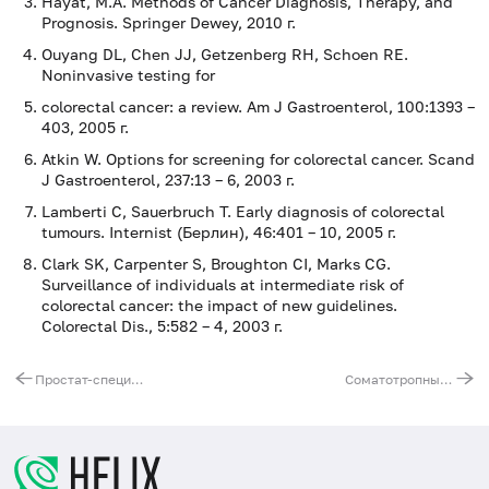
Hayat, M.A. Methods of Cancer Diagnosis, Therapy, and
Prognosis. Springer Dewey, 2010 г.
Ouyang DL, Chen JJ, Getzenberg RH, Schoen RE.
Noninvasive testing for
colorectal cancer: a review. Am J Gastroenterol, 100:1393 –
403, 2005 г.
Atkin W. Options for screening for colorectal cancer. Scand
J Gastroenterol, 237:13 – 6, 2003 г.
Lamberti C, Sauerbruch T. Early diagnosis of colorectal
tumours. Internist (Берлин), 46:401 – 10, 2005 г.
Clark SK, Carpenter S, Broughton CI, Marks CG.
Surveillance of individuals at intermediate risk of
colorectal cancer: the impact of new guidelines.
Colorectal Dis., 5:582 – 4, 2003 г.
Простат-специфический антиген общий (ПСА общий)
Соматотропный гормон