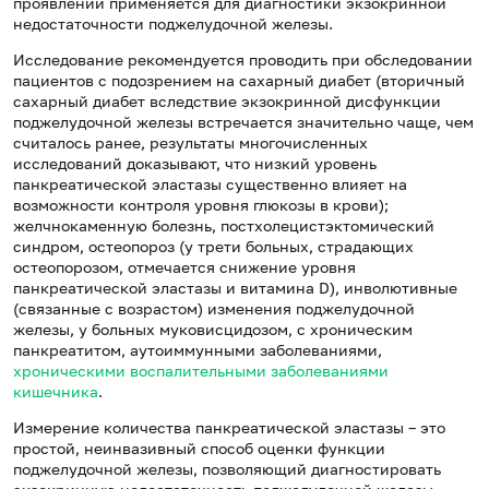
проявлений применяется для диагностики экзокринной
недостаточности поджелудочной железы.
Исследование рекомендуется проводить при обследовании
пациентов с подозрением на сахарный диабет (вторичный
сахарный диабет вследствие экзокринной дисфункции
поджелудочной железы встречается значительно чаще, чем
считалось ранее, результаты многочисленных
исследований доказывают, что низкий уровень
панкреатической эластазы существенно влияет на
возможности контроля уровня глюкозы в крови);
желчнокаменную болезнь, постхолецистэктомический
синдром, остеопороз (у трети больных, страдающих
остеопорозом, отмечается снижение уровня
панкреатической эластазы и витамина D), инволютивные
(связанные с возрастом) изменения поджелудочной
железы, у больных муковисцидозом, с хроническим
панкреатитом, аутоиммунными заболеваниями,
хроническими воспалительными заболеваниями
кишечника
.
Измерение количества панкреатической эластазы – это
простой, неинвазивный способ оценки функции
поджелудочной железы, позволяющий диагностировать