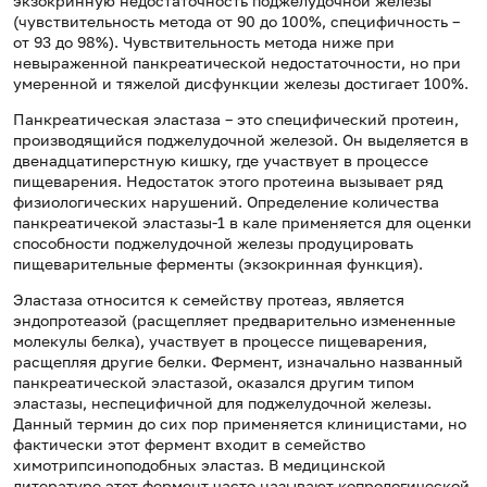
экзокринную недостаточность поджелудочной железы
(чувствительность метода от 90 до 100%, специфичность –
от 93 до 98%). Чувствительность метода ниже при
невыраженной панкреатической недостаточности, но при
умеренной и тяжелой дисфункции железы достигает 100%.
Панкреатическая эластаза – это специфический протеин,
производящийся поджелудочной железой. Он выделяется в
двенадцатиперстную кишку, где участвует в процессе
пищеварения. Недостаток этого протеина вызывает ряд
физиологических нарушений. Определение количества
панкреатичекой эластазы-1 в кале применяется для оценки
способности поджелудочной железы продуцировать
пищеварительные ферменты (экзокринная функция).
Эластаза относится к семейству протеаз, является
эндопротеазой (расщепляет предварительно измененные
молекулы белка), участвует в процессе пищеварения,
расщепляя другие белки. Фермент, изначально названный
панкреатической эластазой, оказался другим типом
эластазы, неспецифичной для поджелудочной железы.
Данный термин до сих пор применяется клиницистами, но
фактически этот фермент входит в семейство
химотрипсиноподобных эластаз. В медицинской
литературе этот фермент часто называют копрологической