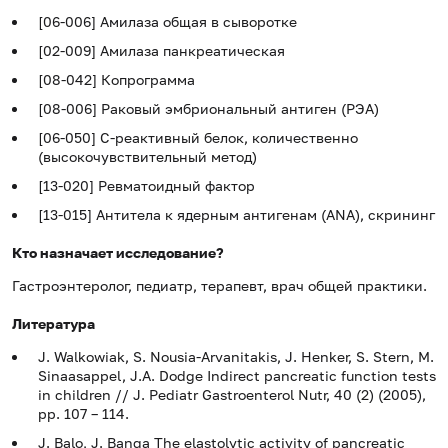
[06-006] Амилаза общая в сыворотке
[02-009] Амилаза панкреатическая
[08-042] Копрограмма
[08-006] Раковый эмбриональный антиген (РЭА)
[06-050] С-реактивный белок, количественно
(высокочувствительный метод)
[13-020] Ревматоидный фактор
[13-015] Антитела к ядерным антигенам (ANA), скрининг
Кто назначает исследование?
Гастроэнтеролог, педиатр, терапевт, врач общей практики.
Литература
J. Walkowiak, S. Nousia-Arvanitakis, J. Henker, S. Stern, M.
Sinaasappel, J.A. Dodge Indirect pancreatic function tests
in children // J. Pediatr Gastroenterol Nutr, 40 (2) (2005),
pp. 107 – 114.
J. Balo, J. Banga The elastolytic activity of pancreatic