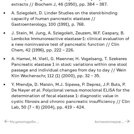
extracts // Biochem J, 46 (1950), pp. 384 – 387.
A. Sziegoleit, D. Linder Studies on the sterol-binding
capacity of human pancreatic elastase //
Gastroenterology, 100 (1991), p. 768.
J. Stein, M. Jung, A. Sziegoleit, Zeuzem, W.F. Caspary, B.
Lembcke Immunoreactive elastase-1: clinical evaluation of
a new noninvasive test of pancreatic function // Clin
Chem, 42 (1996), pp. 222 – 226.
A. Hamwi, M. Vietl, G. Maenner, H. Vogelsang, T. Szekeres
Pancreatic elastase 1 in stool: variations within one stool
passage and individual changes from day to day // Wein
Klin Wochenschr, 112 (1) (2000), pp. 32 – 35.
Y. Miendje, D. Maisin, M.J. Sipewa, P. Deprez, J.P. Buts, P.
De Nayer
et al.
Polyclonal versus monoclonal ELISA for the
determination of fecal elastase 1: diagnostic value in
cystic fibrosis and chronic pancreatic insufficiency // Clin
Lab, 50 (7 – 8) (2004), pp. 419 – 424.
Муциноподобный рако-ассоциированный антиген (MCA)
Антимюллеровский гормон