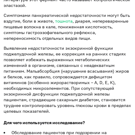
эластазой.
Симптомами панкреатической недостаточности могут быть
вздутие, боли в животе,
тошнота
, диарея, непереваренные
пищевые волокна в кале, пониженная кислотность,
симптомы гастроэзофагеального рефлюкса,
непереносимость отдельных видов пищи.
Выявление недостаточности экзокринной функции
поджелудочной железы, ее коррекция на ранних стадиях
позволяет избежать выраженных метаболических
изменений в организме, связанных с неадекватным
питанием. Мальабсорбция (нарушение всасывания) жиров
и белков, как правило, сопровождается дефицитом
витаминов (особенно жирорастворимых – А, D, Е, К),
необходимых микроэлементов. При сопутствующей
экзокринной дисфункции поджелудочной железы
пациентам, страдающие сахарным диабетом, становится
труднее контролировать уровень глюкозы крови в пределах
целевых показателей.
Для чего используется исследование?
Обследование пациентов при подозрении на